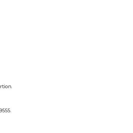
rtion.
19555
.