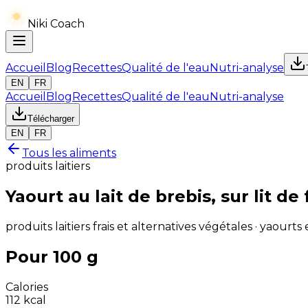
Niki Coach
Accueil
Blog
Recettes
Qualité de l'eau
Nutri-analyse
EN
FR
Accueil
Blog
Recettes
Qualité de l'eau
Nutri-analyse
Télécharger
EN
FR
Tous les aliments
produits laitiers
Yaourt au lait de brebis, sur lit de 
produits laitiers frais et alternatives végétales · yaourts 
Pour 100 g
Calories
112
kcal