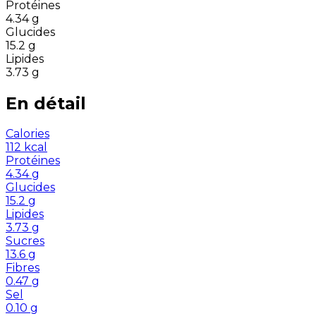
Protéines
4.34
g
Glucides
15.2
g
Lipides
3.73
g
En détail
Calories
112
kcal
Protéines
4.34
g
Glucides
15.2
g
Lipides
3.73
g
Sucres
13.6
g
Fibres
0.47
g
Sel
0.10
g