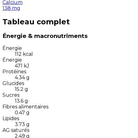
Calcium
138
mg
Tableau complet
Énergie & macronutriments
Énergie
112
kcal
Énergie
471
kJ
Protéines
4.34
g
Glucides
15.2
g
Sucres
13.6
g
Fibres alimentaires
0.47
g
Lipides
3.73
g
AG saturés
2.49
g