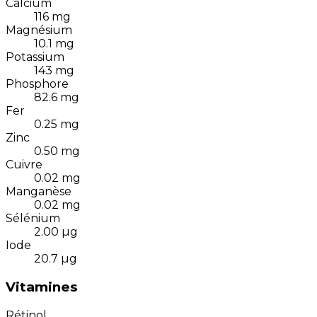
Calcium
116
mg
Magnésium
10.1
mg
Potassium
143
mg
Phosphore
82.6
mg
Fer
0.25
mg
Zinc
0.50
mg
Cuivre
0.02
mg
Manganèse
0.02
mg
Sélénium
2.00
µg
Iode
20.7
µg
Vitamines
Rétinol