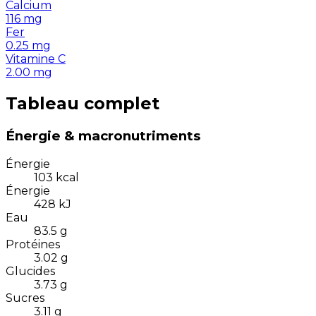
Calcium
116
mg
Fer
0.25
mg
Vitamine C
2.00
mg
Tableau complet
Énergie & macronutriments
Énergie
103
kcal
Énergie
428
kJ
Eau
83.5
g
Protéines
3.02
g
Glucides
3.73
g
Sucres
3.11
g