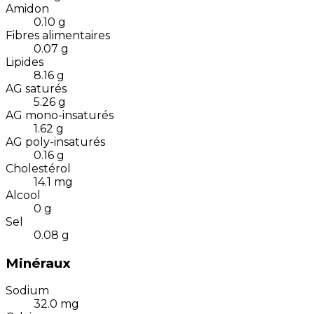
Amidon
0.10
g
Fibres alimentaires
0.07
g
Lipides
8.16
g
AG saturés
5.26
g
AG mono-insaturés
1.62
g
AG poly-insaturés
0.16
g
Cholestérol
14.1
mg
Alcool
0
g
Sel
0.08
g
Minéraux
Sodium
32.0
mg