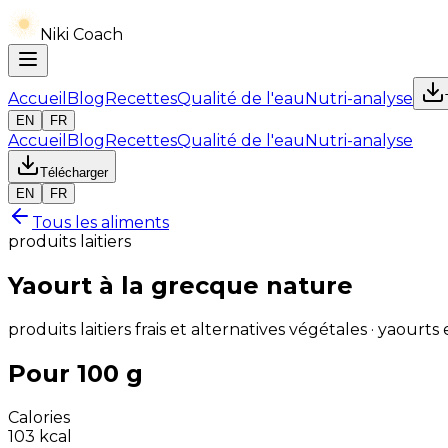
Niki Coach
Accueil
Blog
Recettes
Qualité de l'eau
Nutri-analyse
EN
FR
Accueil
Blog
Recettes
Qualité de l'eau
Nutri-analyse
Télécharger
EN
FR
Tous les aliments
produits laitiers
Yaourt à la grecque nature
produits laitiers frais et alternatives végétales · yaourts 
Pour 100 g
Calories
103
kcal