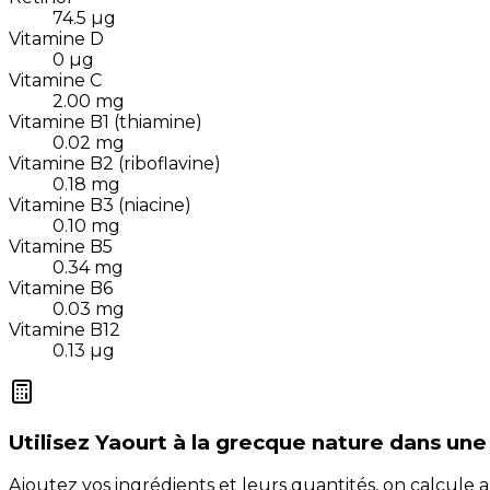
74.5
µg
Vitamine D
0
µg
Vitamine C
2.00
mg
Vitamine B1 (thiamine)
0.02
mg
Vitamine B2 (riboflavine)
0.18
mg
Vitamine B3 (niacine)
0.10
mg
Vitamine B5
0.34
mg
Vitamine B6
0.03
mg
Vitamine B12
0.13
µg
Utilisez
Yaourt à la grecque nature
dans une
Ajoutez vos ingrédients et leurs quantités, on calcul