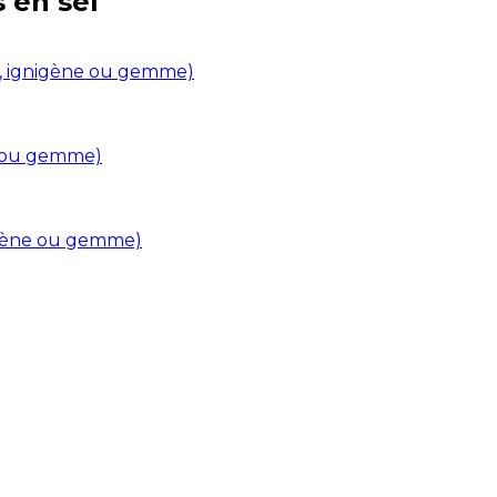
s en
sel
in, ignigène ou gemme)
ne ou gemme)
nigène ou gemme)