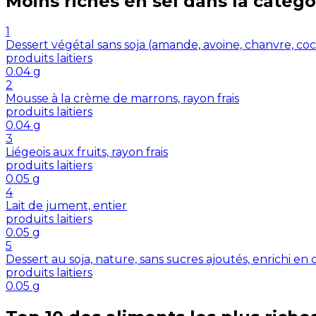
Moins riches en
sel
dans la catégo
1
Dessert végétal sans soja (amande, avoine, chanvre, coco,
produits laitiers
0.04
g
2
Mousse à la crème de marrons, rayon frais
produits laitiers
0.04
g
3
Liégeois aux fruits, rayon frais
produits laitiers
0.05
g
4
Lait de jument, entier
produits laitiers
0.05
g
5
Dessert au soja, nature, sans sucres ajoutés, enrichi en 
produits laitiers
0.05
g