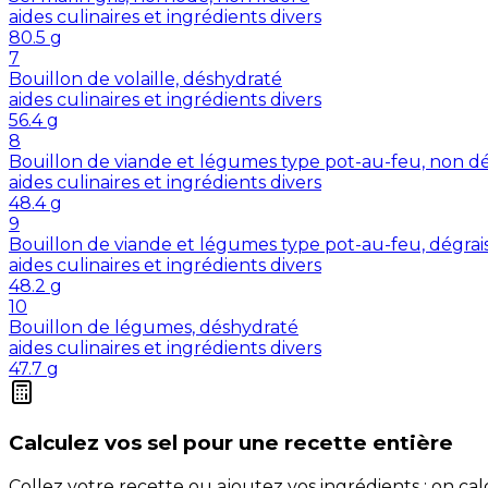
aides culinaires et ingrédients divers
80.5
g
7
Bouillon de volaille, déshydraté
aides culinaires et ingrédients divers
56.4
g
8
Bouillon de viande et légumes type pot-au-feu, non dé
aides culinaires et ingrédients divers
48.4
g
9
Bouillon de viande et légumes type pot-au-feu, dégrai
aides culinaires et ingrédients divers
48.2
g
10
Bouillon de légumes, déshydraté
aides culinaires et ingrédients divers
47.7
g
Calculez vos
sel
pour une recette entière
Collez votre recette ou ajoutez vos ingrédients : on c