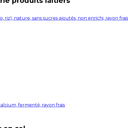
rie
produits laitiers
 riz), nature, sans sucres ajoutés, non enrichi, rayon frai
calcium, fermenté, rayon frais