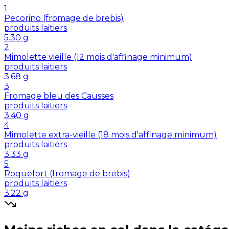
1
Pecorino (fromage de brebis)
produits laitiers
5.30
g
2
Mimolette vieille (12 mois d'affinage minimum)
produits laitiers
3.68
g
3
Fromage bleu des Causses
produits laitiers
3.40
g
4
Mimolette extra-vieille (18 mois d'affinage minimum)
produits laitiers
3.33
g
5
Roquefort (fromage de brebis)
produits laitiers
3.22
g