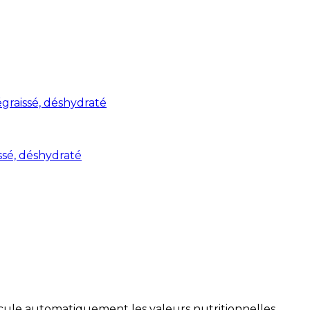
graissé, déshydraté
ssé, déshydraté
alcule automatiquement les valeurs nutritionnelles.