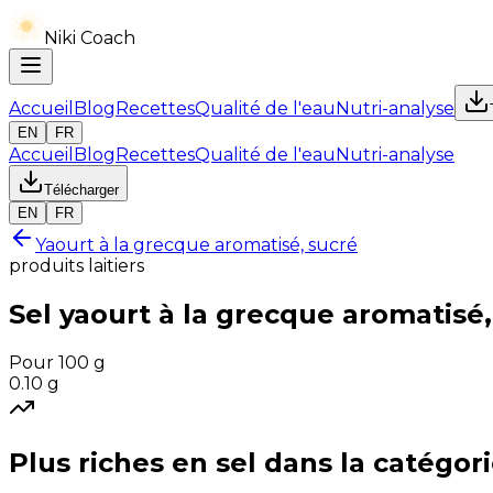
Niki Coach
Accueil
Blog
Recettes
Qualité de l'eau
Nutri-analyse
EN
FR
Accueil
Blog
Recettes
Qualité de l'eau
Nutri-analyse
Télécharger
EN
FR
Yaourt à la grecque aromatisé, sucré
produits laitiers
Sel
yaourt à la grecque aromatisé,
Pour 100 g
0.10
g
Plus riches en
sel
dans la catégor