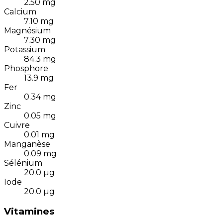
2.50
mg
Calcium
7.10
mg
Magnésium
7.30
mg
Potassium
84.3
mg
Phosphore
13.9
mg
Fer
0.34
mg
Zinc
0.05
mg
Cuivre
0.01
mg
Manganèse
0.09
mg
Sélénium
20.0
µg
Iode
20.0
µg
Vitamines