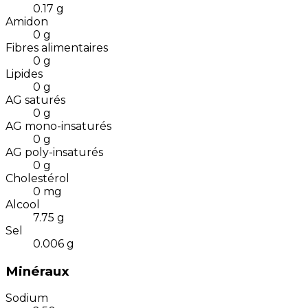
0.17
g
Amidon
0
g
Fibres alimentaires
0
g
Lipides
0
g
AG saturés
0
g
AG mono-insaturés
0
g
AG poly-insaturés
0
g
Cholestérol
0
mg
Alcool
7.75
g
Sel
0.006
g
Minéraux
Sodium