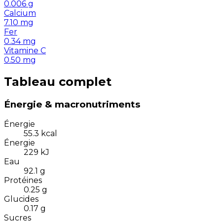
0.006
g
Calcium
7.10
mg
Fer
0.34
mg
Vitamine C
0.50
mg
Tableau complet
Énergie & macronutriments
Énergie
55.3
kcal
Énergie
229
kJ
Eau
92.1
g
Protéines
0.25
g
Glucides
0.17
g
Sucres