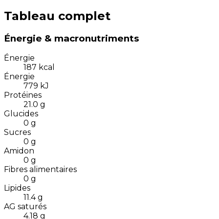
Tableau complet
Énergie & macronutriments
Énergie
187
kcal
Énergie
779
kJ
Protéines
21.0
g
Glucides
0
g
Sucres
0
g
Amidon
0
g
Fibres alimentaires
0
g
Lipides
11.4
g
AG saturés
4.18
g