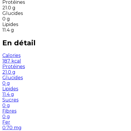
Protéines
21.0
g
Glucides
0
g
Lipides
11.4
g
En détail
Calories
187
kcal
Protéines
21.0
g
Glucides
0
g
Lipides
11.4
g
Sucres
0
g
Fibres
0
g
Fer
0.70
mg