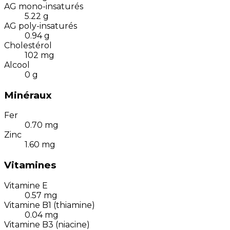
AG mono-insaturés
5.22
g
AG poly-insaturés
0.94
g
Cholestérol
102
mg
Alcool
0
g
Minéraux
Fer
0.70
mg
Zinc
1.60
mg
Vitamines
Vitamine E
0.57
mg
Vitamine B1 (thiamine)
0.04
mg
Vitamine B3 (niacine)