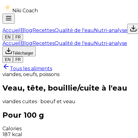
Niki Coach
Accueil
Blog
Recettes
Qualité de l'eau
Nutri-analyse
EN
FR
Accueil
Blog
Recettes
Qualité de l'eau
Nutri-analyse
Télécharger
EN
FR
Tous les aliments
viandes, oeufs, poissons
Veau, tête, bouillie/cuite à l'eau
viandes cuites · boeuf et veau
Pour 100 g
Calories
187
kcal