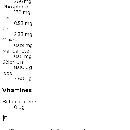
286
mg
Phosphore
172
mg
Fer
0.53
mg
Zinc
2.33
mg
Cuivre
0.09
mg
Manganèse
0.01
mg
Sélénium
8.00
µg
Iode
2.80
µg
Vitamines
Bêta-carotène
0
µg