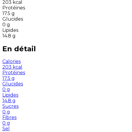
203
kcal
Protéines
17.5
g
Glucides
0
g
Lipides
14.8
g
En détail
Calories
203
kcal
Protéines
17.5
g
Glucides
0
g
Lipides
14.8
g
Sucres
0
g
Fibres
0
g
Sel