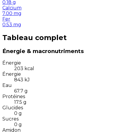
0.18
g
Calcium
7.00
mg
Fer
0.53
mg
Tableau complet
Énergie & macronutriments
Énergie
203
kcal
Énergie
843
kJ
Eau
67.7
g
Protéines
17.5
g
Glucides
0
g
Sucres
0
g
Amidon