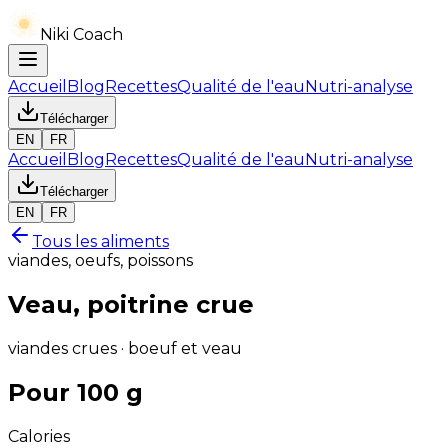
Niki Coach
Accueil
Blog
Recettes
Qualité de l'eau
Nutri-analyse
Télécharger
EN
FR
Accueil
Blog
Recettes
Qualité de l'eau
Nutri-analyse
Télécharger
EN
FR
Tous les aliments
viandes, oeufs, poissons
Veau, poitrine crue
viandes crues · boeuf et veau
Pour 100 g
Calories