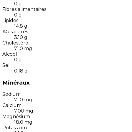
0
g
Fibres alimentaires
0
g
Lipides
14.8
g
AG saturés
3.10
g
Cholestérol
71.0
mg
Alcool
0
g
Sel
0.18
g
Minéraux
Sodium
71.0
mg
Calcium
7.00
mg
Magnésium
18.0
mg
Potassium