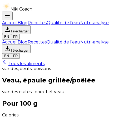
Niki Coach
Accueil
Blog
Recettes
Qualité de l'eau
Nutri-analyse
Télécharger
EN
FR
Accueil
Blog
Recettes
Qualité de l'eau
Nutri-analyse
Télécharger
EN
FR
Tous les aliments
viandes, oeufs, poissons
Veau, épaule grillée/poêlée
viandes cuites · boeuf et veau
Pour 100 g
Calories