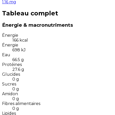
1.16
mg
Tableau complet
Énergie & macronutriments
Énergie
166
kcal
Énergie
698
kJ
Eau
66.5
g
Protéines
27.6
g
Glucides
0
g
Sucres
0
g
Amidon
0
g
Fibres alimentaires
0
g
Lipides