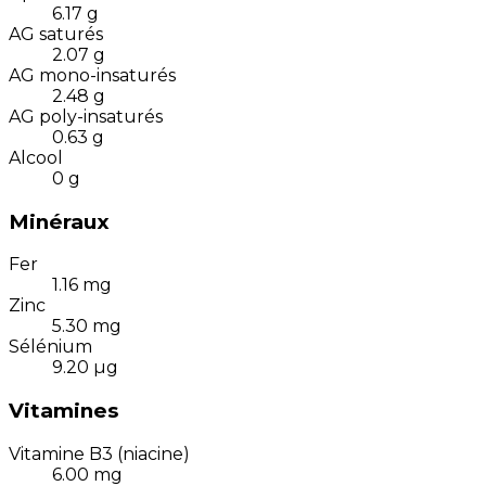
6.17
g
AG saturés
2.07
g
AG mono-insaturés
2.48
g
AG poly-insaturés
0.63
g
Alcool
0
g
Minéraux
Fer
1.16
mg
Zinc
5.30
mg
Sélénium
9.20
µg
Vitamines
Vitamine B3 (niacine)
6.00
mg