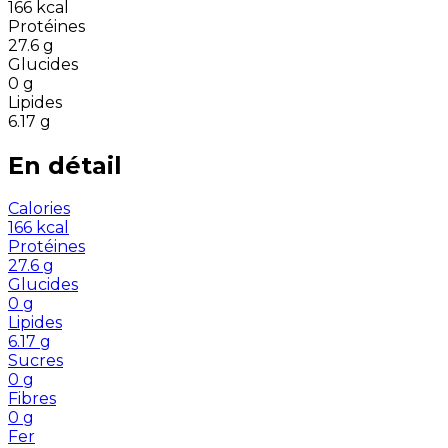
166
kcal
Protéines
27.6
g
Glucides
0
g
Lipides
6.17
g
En détail
Calories
166
kcal
Protéines
27.6
g
Glucides
0
g
Lipides
6.17
g
Sucres
0
g
Fibres
0
g
Fer