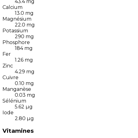
43.4
mg
Calcium
13.0
mg
Magnésium
22.0
mg
Potassium
290
mg
Phosphore
184
mg
Fer
1.26
mg
Zinc
4.29
mg
Cuivre
0.10
mg
Manganèse
0.03
mg
Sélénium
5.62
µg
Iode
2.80
µg
Vitamines