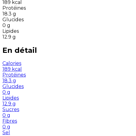
189
kcal
Protéines
18.3
g
Glucides
0
g
Lipides
12.9
g
En détail
Calories
189
kcal
Protéines
18.3
g
Glucides
0
g
Lipides
12.9
g
Sucres
0
g
Fibres
0
g
Sel