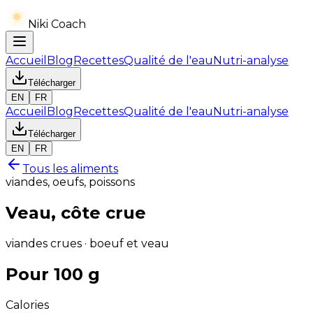
Niki Coach
Accueil
Blog
Recettes
Qualité de l'eau
Nutri-analyse
Télécharger
EN
FR
Accueil
Blog
Recettes
Qualité de l'eau
Nutri-analyse
Télécharger
EN
FR
Tous les aliments
viandes, oeufs, poissons
Veau, côte crue
viandes crues · boeuf et veau
Pour 100 g
Calories