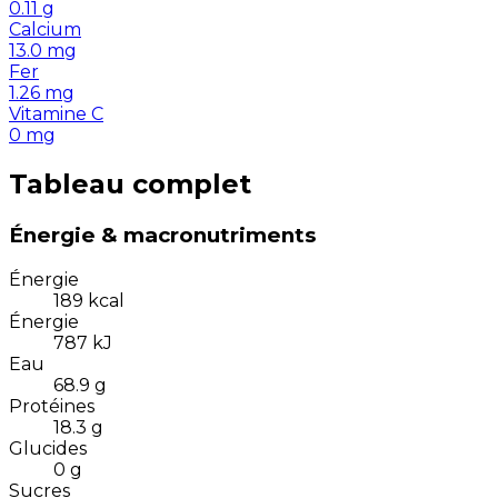
0.11
g
Calcium
13.0
mg
Fer
1.26
mg
Vitamine C
0
mg
Tableau complet
Énergie & macronutriments
Énergie
189
kcal
Énergie
787
kJ
Eau
68.9
g
Protéines
18.3
g
Glucides
0
g
Sucres