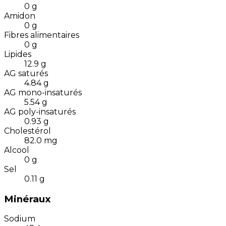
0
g
Amidon
0
g
Fibres alimentaires
0
g
Lipides
12.9
g
AG saturés
4.84
g
AG mono-insaturés
5.54
g
AG poly-insaturés
0.93
g
Cholestérol
82.0
mg
Alcool
0
g
Sel
0.11
g
Minéraux
Sodium