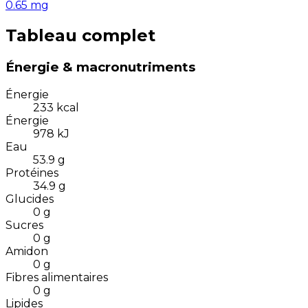
0.65
mg
Tableau complet
Énergie & macronutriments
Énergie
233
kcal
Énergie
978
kJ
Eau
53.9
g
Protéines
34.9
g
Glucides
0
g
Sucres
0
g
Amidon
0
g
Fibres alimentaires
0
g
Lipides