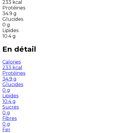
233
kcal
Protéines
34.9
g
Glucides
0
g
Lipides
10.4
g
En détail
Calories
233
kcal
Protéines
34.9
g
Glucides
0
g
Lipides
10.4
g
Sucres
0
g
Fibres
0
g
Fer