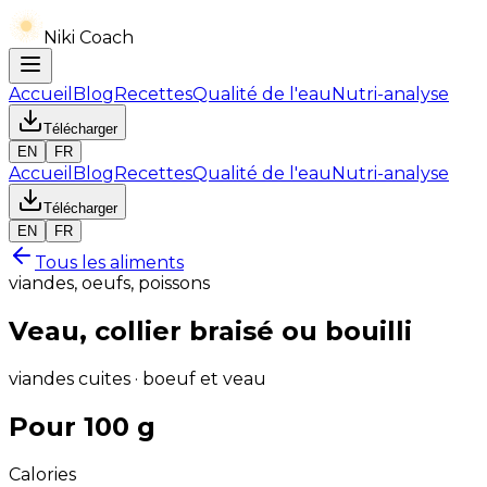
Niki Coach
Accueil
Blog
Recettes
Qualité de l'eau
Nutri-analyse
Télécharger
EN
FR
Accueil
Blog
Recettes
Qualité de l'eau
Nutri-analyse
Télécharger
EN
FR
Tous les aliments
viandes, oeufs, poissons
Veau, collier braisé ou bouilli
viandes cuites · boeuf et veau
Pour 100 g
Calories