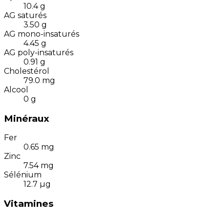
10.4
g
AG saturés
3.50
g
AG mono-insaturés
4.45
g
AG poly-insaturés
0.91
g
Cholestérol
79.0
mg
Alcool
0
g
Minéraux
Fer
0.65
mg
Zinc
7.54
mg
Sélénium
12.7
µg
Vitamines