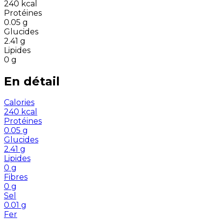
240
kcal
Protéines
0.05
g
Glucides
2.41
g
Lipides
0
g
En détail
Calories
240
kcal
Protéines
0.05
g
Glucides
2.41
g
Lipides
0
g
Fibres
0
g
Sel
0.01
g
Fer