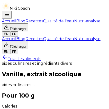
Niki Coach
Accueil
Blog
Recettes
Qualité de l'eau
Nutri-analyse
Télécharger
EN
FR
Accueil
Blog
Recettes
Qualité de l'eau
Nutri-analyse
Télécharger
EN
FR
Tous les aliments
aides culinaires et ingrédients divers
Vanille, extrait alcoolique
aides culinaires · -
Pour 100 g
Calories