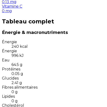
0.13
mg
Vitamine C
0
mg
Tableau complet
Énergie & macronutriments
Énergie
240
kcal
Énergie
996
kJ
Eau
64.5
g
Protéines
0.05
g
Glucides
2.41
g
Fibres alimentaires
0
g
Lipides
0
g
Cholestérol