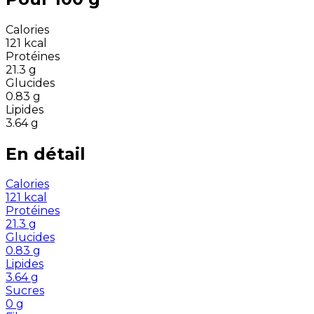
Calories
121
kcal
Protéines
21.3
g
Glucides
0.83
g
Lipides
3.64
g
En détail
Calories
121
kcal
Protéines
21.3
g
Glucides
0.83
g
Lipides
3.64
g
Sucres
0
g