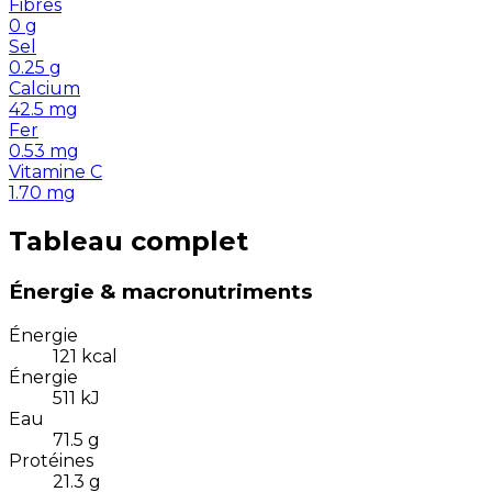
Fibres
0
g
Sel
0.25
g
Calcium
42.5
mg
Fer
0.53
mg
Vitamine C
1.70
mg
Tableau complet
Énergie & macronutriments
Énergie
121
kcal
Énergie
511
kJ
Eau
71.5
g
Protéines
21.3
g