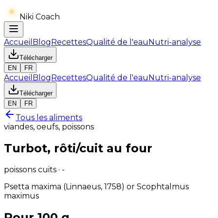
Niki Coach
Accueil
Blog
Recettes
Qualité de l'eau
Nutri-analyse
Télécharger
EN
FR
Accueil
Blog
Recettes
Qualité de l'eau
Nutri-analyse
Télécharger
EN
FR
Tous les aliments
viandes, oeufs, poissons
Turbot, rôti/cuit au four
poissons cuits · -
Psetta maxima (Linnaeus, 1758) or Scophtalmus
maximus
Pour 100 g