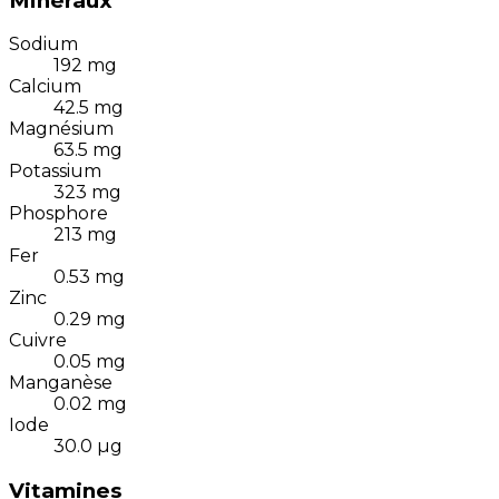
Minéraux
Sodium
192
mg
Calcium
42.5
mg
Magnésium
63.5
mg
Potassium
323
mg
Phosphore
213
mg
Fer
0.53
mg
Zinc
0.29
mg
Cuivre
0.05
mg
Manganèse
0.02
mg
Iode
30.0
µg
Vitamines