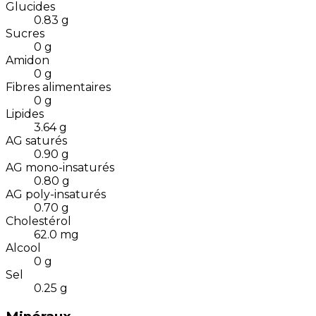
Glucides
0.83
g
Sucres
0
g
Amidon
0
g
Fibres alimentaires
0
g
Lipides
3.64
g
AG saturés
0.90
g
AG mono-insaturés
0.80
g
AG poly-insaturés
0.70
g
Cholestérol
62.0
mg
Alcool
0
g
Sel
0.25
g