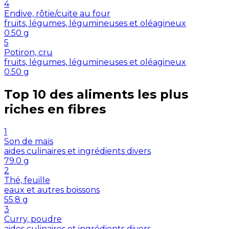
4
Endive, rôtie/cuite au four
fruits, légumes, légumineuses et oléagineux
0.50
g
5
Potiron, cru
fruits, légumes, légumineuses et oléagineux
0.50
g
Top 10 des aliments les plus
riches en
fibres
1
Son de maïs
aides culinaires et ingrédients divers
79.0
g
2
Thé, feuille
eaux et autres boissons
55.8
g
3
Curry, poudre
aides culinaires et ingrédients divers