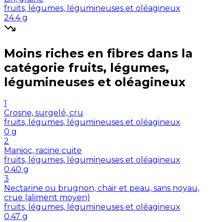
fruits, légumes, légumineuses et oléagineux
24.4
g
Moins riches en
fibres
dans la
catégorie
fruits, légumes,
légumineuses et oléagineux
1
Crosne, surgelé, cru
fruits, légumes, légumineuses et oléagineux
0
g
2
Manioc, racine cuite
fruits, légumes, légumineuses et oléagineux
0.40
g
3
Nectarine ou brugnon, chair et peau, sans noyau,
crue (aliment moyen)
fruits, légumes, légumineuses et oléagineux
0.47
g