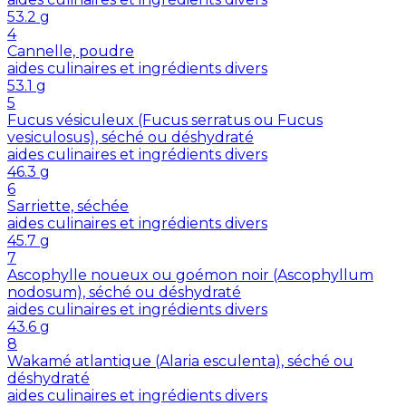
53.2
g
4
Cannelle, poudre
aides culinaires et ingrédients divers
53.1
g
5
Fucus vésiculeux (Fucus serratus ou Fucus
vesiculosus), séché ou déshydraté
aides culinaires et ingrédients divers
46.3
g
6
Sarriette, séchée
aides culinaires et ingrédients divers
45.7
g
7
Ascophylle noueux ou goémon noir (Ascophyllum
nodosum), séché ou déshydraté
aides culinaires et ingrédients divers
43.6
g
8
Wakamé atlantique (Alaria esculenta), séché ou
déshydraté
aides culinaires et ingrédients divers