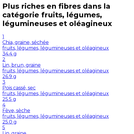
Plus riches en
fibres
dans la
catégorie
fruits, légumes,
légumineuses et oléagineux
1
Chia, graine, séchée
fruits, légumes, légumineuses et oléagineux
34.4
g
2
Lin, brun, graine
fruits, légumes, légumineuses et oléagineux
26.9
g
3
Pois cassé, sec
fruits, légumes, légumineuses et oléagineux
25.5
g
4
Fève, sèche
fruits, légumes, légumineuses et oléagineux
25.0
g
5
Lin, graine