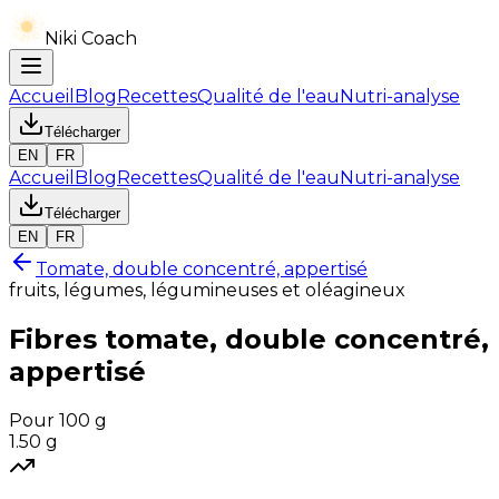
Niki Coach
Accueil
Blog
Recettes
Qualité de l'eau
Nutri-analyse
Télécharger
EN
FR
Accueil
Blog
Recettes
Qualité de l'eau
Nutri-analyse
Télécharger
EN
FR
Tomate, double concentré, appertisé
fruits, légumes, légumineuses et oléagineux
Fibres
tomate, double concentré,
appertisé
Pour 100 g
1.50
g