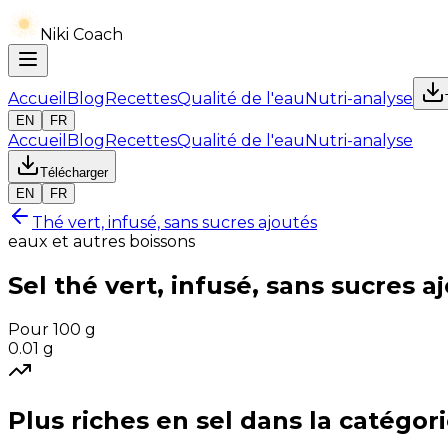
Niki Coach
Accueil
Blog
Recettes
Qualité de l'eau
Nutri-analyse
EN
FR
Accueil
Blog
Recettes
Qualité de l'eau
Nutri-analyse
Télécharger
EN
FR
Thé vert, infusé, sans sucres ajoutés
eaux et autres boissons
Sel
thé vert, infusé, sans sucres a
Pour 100 g
0.01
g
Plus riches en
sel
dans la catégor