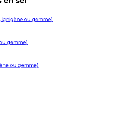
s en
sel
in, ignigène ou gemme)
ne ou gemme)
nigène ou gemme)