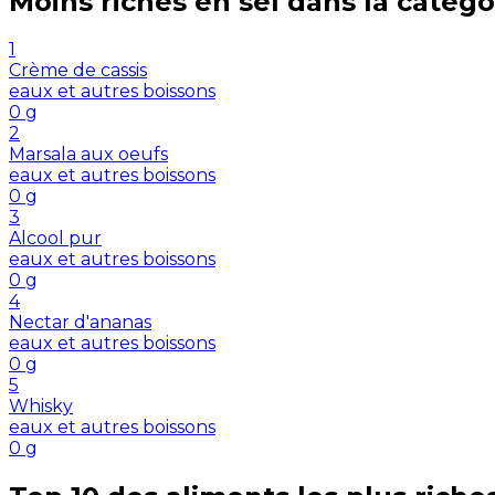
Moins riches en
sel
dans la catégo
1
Crème de cassis
eaux et autres boissons
0
g
2
Marsala aux oeufs
eaux et autres boissons
0
g
3
Alcool pur
eaux et autres boissons
0
g
4
Nectar d'ananas
eaux et autres boissons
0
g
5
Whisky
eaux et autres boissons
0
g