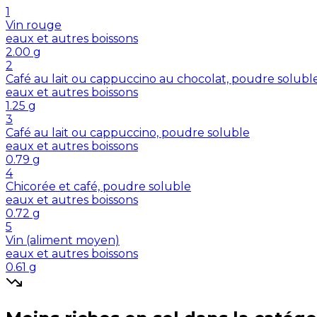
1
Vin rouge
eaux et autres boissons
2.00
g
2
Café au lait ou cappuccino au chocolat, poudre solubl
eaux et autres boissons
1.25
g
3
Café au lait ou cappuccino, poudre soluble
eaux et autres boissons
0.79
g
4
Chicorée et café, poudre soluble
eaux et autres boissons
0.72
g
5
Vin (aliment moyen)
eaux et autres boissons
0.61
g