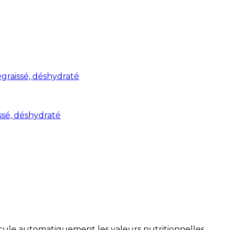
graissé, déshydraté
ssé, déshydraté
alcule automatiquement les valeurs nutritionnelles.