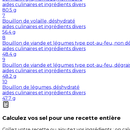
aides culinaires et ingrédients divers
80.5
g
7
Bouillon de volaille, déshydraté
aides culinaires et ingrédients divers
56.4
g
8
Bouillon de viande et légumes type pot-au-feu, non dé
aides culinaires et ingrédients divers
48.4
g
9
Bouillon de viande et légumes type pot-au-feu, dégrai
aides culinaires et ingrédients divers
48.2
g
10
Bouillon de légumes, déshydraté
aides culinaires et ingrédients divers
47.7
g
Calculez vos
sel
pour une recette entière
Collez votre recette ou ajoutez vos ingrédients : on c