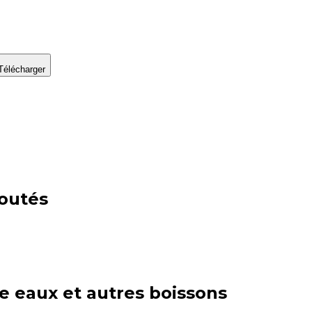
Télécharger
joutés
ie
eaux et autres boissons