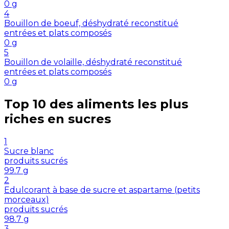
0
g
4
Bouillon de boeuf, déshydraté reconstitué
entrées et plats composés
0
g
5
Bouillon de volaille, déshydraté reconstitué
entrées et plats composés
0
g
Top 10 des aliments les plus
riches en
sucres
1
Sucre blanc
produits sucrés
99.7
g
2
Edulcorant à base de sucre et aspartame (petits
morceaux)
produits sucrés
98.7
g
3