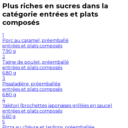
Plus riches en
sucres
dans la
catégorie
entrées et plats
composés
1
Porc au caramel, préemballé
entrées et plats composés
7.90
g
2
Tajine de poulet, préemballé
entrées et plats composés
6.80
g
3
Pissaladière, préemballée
entrées et plats composés
6.80
g
4
Yakitori (brochettes japonaises grillées en sauce)
entrées et plats composés
6.60
g
5
Pizza au chèvre et lardons, préemballée