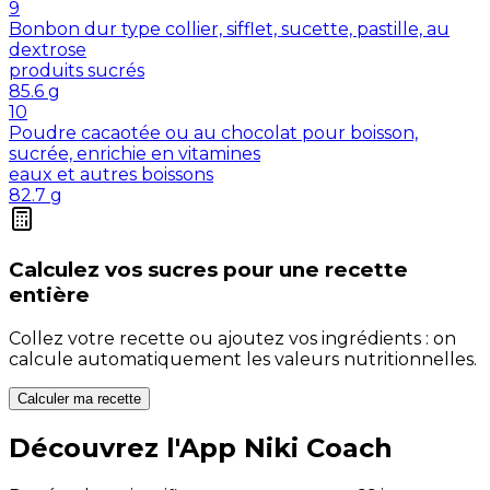
9
Bonbon dur type collier, sifflet, sucette, pastille, au
dextrose
produits sucrés
85.6
g
10
Poudre cacaotée ou au chocolat pour boisson,
sucrée, enrichie en vitamines
eaux et autres boissons
82.7
g
Calculez vos
sucres
pour une recette
entière
Collez votre recette ou ajoutez vos ingrédients : on
calcule automatiquement les valeurs nutritionnelles.
Calculer ma recette
Découvrez l'App Niki Coach