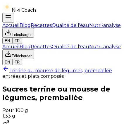
Niki Coach
Accueil
Blog
Recettes
Qualité de l'eau
Nutri-analyse
Télécharger
EN
FR
Accueil
Blog
Recettes
Qualité de l'eau
Nutri-analyse
Télécharger
EN
FR
Terrine ou mousse de légumes, premballée
entrées et plats composés
Sucres
terrine ou mousse de
légumes, premballée
Pour 100 g
1.33
g