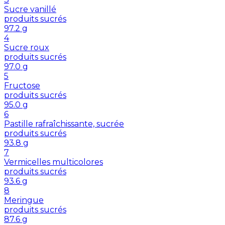
Sucre vanillé
produits sucrés
97.2
g
4
Sucre roux
produits sucrés
97.0
g
5
Fructose
produits sucrés
95.0
g
6
Pastille rafraîchissante, sucrée
produits sucrés
93.8
g
7
Vermicelles multicolores
produits sucrés
93.6
g
8
Meringue
produits sucrés
87.6
g