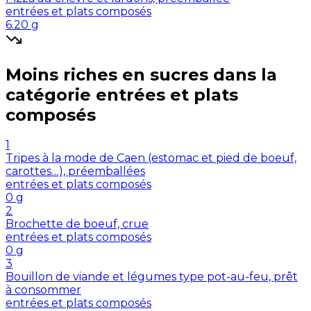
entrées et plats composés
6.20
g
Moins riches en
sucres
dans la
catégorie
entrées et plats
composés
1
Tripes à la mode de Caen (estomac et pied de boeuf,
carottes…), préemballées
entrées et plats composés
0
g
2
Brochette de boeuf, crue
entrées et plats composés
0
g
3
Bouillon de viande et légumes type pot-au-feu, prêt
à consommer
entrées et plats composés