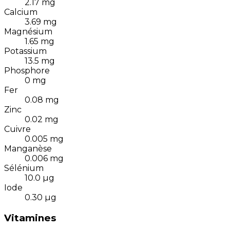
2.17
mg
Calcium
3.69
mg
Magnésium
1.65
mg
Potassium
13.5
mg
Phosphore
0
mg
Fer
0.08
mg
Zinc
0.02
mg
Cuivre
0.005
mg
Manganèse
0.006
mg
Sélénium
10.0
µg
Iode
0.30
µg
Vitamines