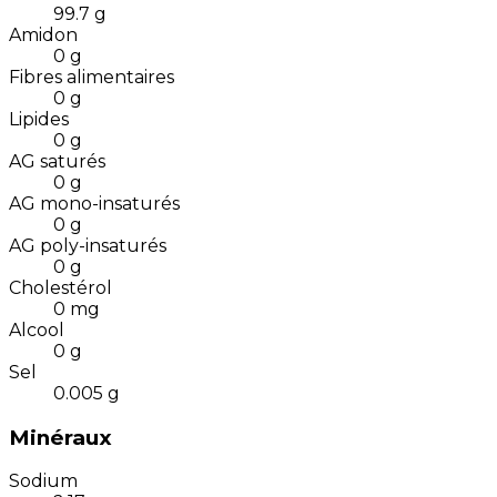
99.7
g
Amidon
0
g
Fibres alimentaires
0
g
Lipides
0
g
AG saturés
0
g
AG mono-insaturés
0
g
AG poly-insaturés
0
g
Cholestérol
0
mg
Alcool
0
g
Sel
0.005
g
Minéraux
Sodium