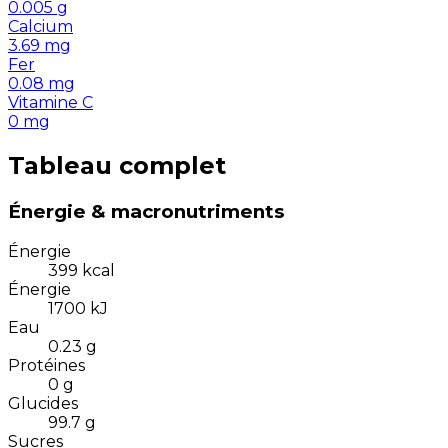
0.005
g
Calcium
3.69
mg
Fer
0.08
mg
Vitamine C
0
mg
Tableau complet
Énergie & macronutriments
Énergie
399
kcal
Énergie
1700
kJ
Eau
0.23
g
Protéines
0
g
Glucides
99.7
g
Sucres