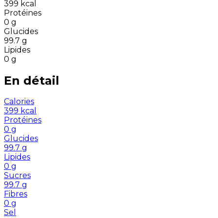
399
kcal
Protéines
0
g
Glucides
99.7
g
Lipides
0
g
En détail
Calories
399
kcal
Protéines
0
g
Glucides
99.7
g
Lipides
0
g
Sucres
99.7
g
Fibres
0
g
Sel