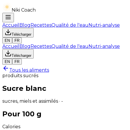
Niki Coach
Accueil
Blog
Recettes
Qualité de l'eau
Nutri-analyse
Télécharger
EN
FR
Accueil
Blog
Recettes
Qualité de l'eau
Nutri-analyse
Télécharger
EN
FR
Tous les aliments
produits sucrés
Sucre blanc
sucres, miels et assimilés · -
Pour 100 g
Calories