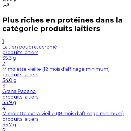
Plus riches en
protéines
dans la
catégorie
produits laitiers
1
Lait en poudre, écrémé
produits laitiers
35.3
g
2
Mimolette vieille (12 mois d'affinage minimum)
produits laitiers
34.0
g
3
Grana Padano
produits laitiers
33.9
g
4
Mimolette extra-vieille (18 mois d'affinage minimum)
produits laitiers
33.7
g
5