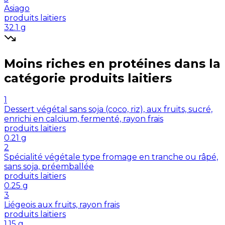
Asiago
produits laitiers
32.1
g
Moins riches en
protéines
dans la
catégorie
produits laitiers
1
Dessert végétal sans soja (coco, riz), aux fruits, sucré,
enrichi en calcium, fermenté, rayon frais
produits laitiers
0.21
g
2
Spécialité végétale type fromage en tranche ou râpé,
sans soja, préemballée
produits laitiers
0.25
g
3
Liégeois aux fruits, rayon frais
produits laitiers
1.15
g