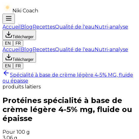
Niki Coach
Accueil
Blog
Recettes
Qualité de l'eau
Nutri-analyse
Télécharger
EN
FR
Accueil
Blog
Recettes
Qualité de l'eau
Nutri-analyse
Télécharger
EN
FR
Spécialité à base de crème légère 4-5% MG, fluide
ou épaisse
produits laitiers
Protéines
spécialité à base de
crème légère 4-5% mg, fluide ou
épaisse
Pour 100 g
3.06
g