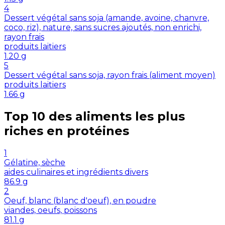
4
Dessert végétal sans soja (amande, avoine, chanvre,
coco, riz), nature, sans sucres ajoutés, non enrichi,
rayon frais
produits laitiers
1.20
g
5
Dessert végétal sans soja, rayon frais (aliment moyen)
produits laitiers
1.66
g
Top 10 des aliments les plus
riches en
protéines
1
Gélatine, sèche
aides culinaires et ingrédients divers
86.9
g
2
Oeuf, blanc (blanc d'oeuf), en poudre
viandes, oeufs, poissons
81.1
g