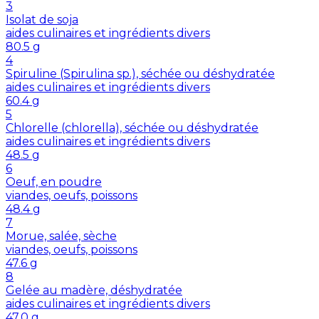
3
Isolat de soja
aides culinaires et ingrédients divers
80.5
g
4
Spiruline (Spirulina sp.), séchée ou déshydratée
aides culinaires et ingrédients divers
60.4
g
5
Chlorelle (chlorella), séchée ou déshydratée
aides culinaires et ingrédients divers
48.5
g
6
Oeuf, en poudre
viandes, oeufs, poissons
48.4
g
7
Morue, salée, sèche
viandes, oeufs, poissons
47.6
g
8
Gelée au madère, déshydratée
aides culinaires et ingrédients divers
47.0
g