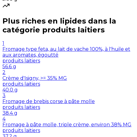
Plus riches en
lipides
dans la
catégorie
produits laitiers
1
Fromage type feta, au lait de vache 100%, à l'huile et
aux aromates, égoutté
produits laitiers
56.6
g
2
Crème d'Isigny, >= 35% MG
produits laitiers
40.0
g
3
Fromage de brebis corse à pâte molle
produits laitiers
38.4
g
4
Fromage à pâte molle, triple crème, environ 38% MG
produits laitiers
37.2
g