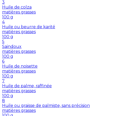
3
Huile de colza
matières grasses
100
g
4
Huile ou beurre de karité
matières grasses
100
g
5
Saindoux
matières grasses
100
g
6
Huile de noisette
matières grasses
100
g
7
Huile de palme, raffinée
matières grasses
100
g
8
Huile ou graisse de palmiste, sans précision
matières grasses
100
g