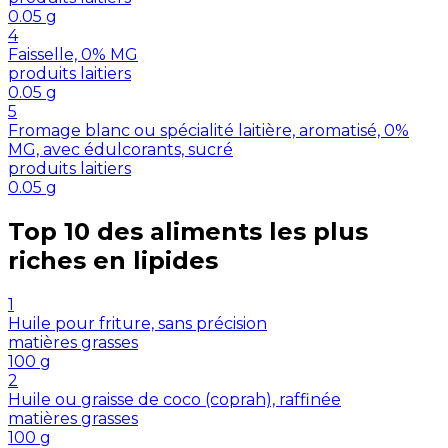
0.05
g
4
Faisselle, 0% MG
produits laitiers
0.05
g
5
Fromage blanc ou spécialité laitière, aromatisé, 0%
MG, avec édulcorants, sucré
produits laitiers
0.05
g
Top 10 des aliments les plus
riches en
lipides
1
Huile pour friture, sans précision
matières grasses
100
g
2
Huile ou graisse de coco (coprah), raffinée
matières grasses
100
g