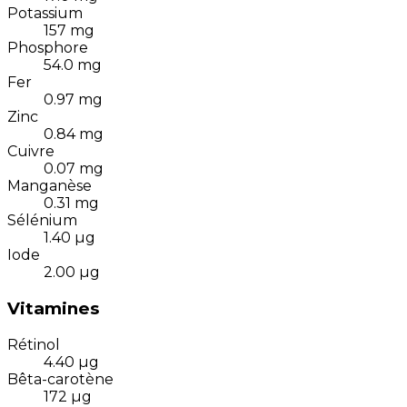
Potassium
157
mg
Phosphore
54.0
mg
Fer
0.97
mg
Zinc
0.84
mg
Cuivre
0.07
mg
Manganèse
0.31
mg
Sélénium
1.40
µg
Iode
2.00
µg
Vitamines
Rétinol
4.40
µg
Bêta-carotène
172
µg