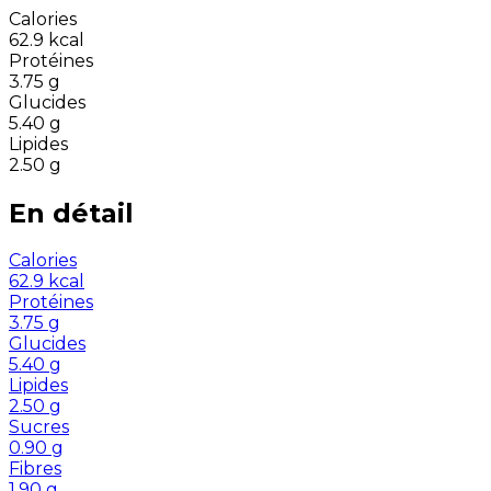
Calories
62.9
kcal
Protéines
3.75
g
Glucides
5.40
g
Lipides
2.50
g
En détail
Calories
62.9
kcal
Protéines
3.75
g
Glucides
5.40
g
Lipides
2.50
g
Sucres
0.90
g
Fibres
1.90
g