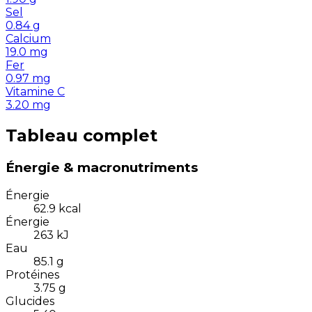
Sel
0.84
g
Calcium
19.0
mg
Fer
0.97
mg
Vitamine C
3.20
mg
Tableau complet
Énergie & macronutriments
Énergie
62.9
kcal
Énergie
263
kJ
Eau
85.1
g
Protéines
3.75
g
Glucides