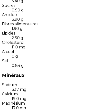
5.40
g
Sucres
0.90
g
Amidon
3.90
g
Fibres alimentaires
1.90
g
Lipides
2.50
g
Cholestérol
11.0
mg
Alcool
0
g
Sel
0.84
g
Minéraux
Sodium
337
mg
Calcium
19.0
mg
Magnésium
17.0
mg