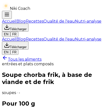
Niki Coach
Accueil
Blog
Recettes
Qualité de l'eau
Nutri-analyse
Télécharger
EN
FR
Accueil
Blog
Recettes
Qualité de l'eau
Nutri-analyse
Télécharger
EN
FR
Tous les aliments
entrées et plats composés
Soupe chorba frik, à base de
viande et de frik
soupes · -
Pour 100 g