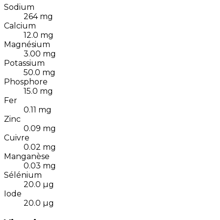
Sodium
264
mg
Calcium
12.0
mg
Magnésium
3.00
mg
Potassium
50.0
mg
Phosphore
15.0
mg
Fer
0.11
mg
Zinc
0.09
mg
Cuivre
0.02
mg
Manganèse
0.03
mg
Sélénium
20.0
µg
Iode
20.0
µg