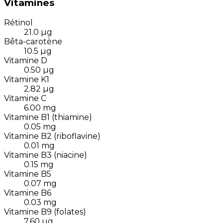
Vitamines
Rétinol
21.0
µg
Bêta-carotène
10.5
µg
Vitamine D
0.50
µg
Vitamine K1
2.82
µg
Vitamine C
6.00
mg
Vitamine B1 (thiamine)
0.05
mg
Vitamine B2 (riboflavine)
0.01
mg
Vitamine B3 (niacine)
0.15
mg
Vitamine B5
0.07
mg
Vitamine B6
0.03
mg
Vitamine B9 (folates)
7.60
µg