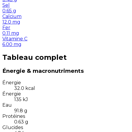
Sel
0.65
g
Calcium
12.0
mg
Fer
0.11
mg
Vitamine C
6.00
mg
Tableau complet
Énergie & macronutriments
Énergie
32.0
kcal
Énergie
135
kJ
Eau
91.8
g
Protéines
0.63
g
Glucides