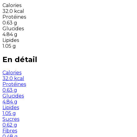
Calories
32.0
kcal
Protéines
0.63
g
Glucides
4.84
g
Lipides
1.05
g
En détail
Calories
32.0
kcal
Protéines
0.63
g
Glucides
4.84
g
Lipides
1.05
g
Sucres
0.62
g
Fibres
0.48
g