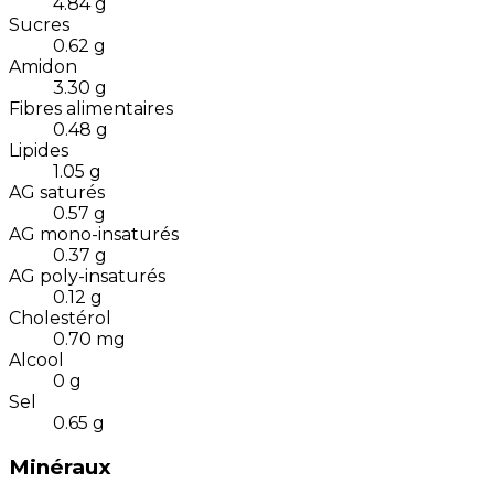
4.84
g
Sucres
0.62
g
Amidon
3.30
g
Fibres alimentaires
0.48
g
Lipides
1.05
g
AG saturés
0.57
g
AG mono-insaturés
0.37
g
AG poly-insaturés
0.12
g
Cholestérol
0.70
mg
Alcool
0
g
Sel
0.65
g
Minéraux