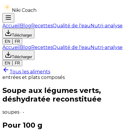
Niki Coach
Accueil
Blog
Recettes
Qualité de l'eau
Nutri-analyse
Télécharger
EN
FR
Accueil
Blog
Recettes
Qualité de l'eau
Nutri-analyse
Télécharger
EN
FR
Tous les aliments
entrées et plats composés
Soupe aux légumes verts,
déshydratée reconstituée
soupes · -
Pour 100 g