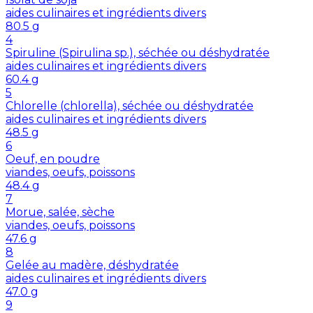
aides culinaires et ingrédients divers
80.5
g
4
Spiruline (Spirulina sp.), séchée ou déshydratée
aides culinaires et ingrédients divers
60.4
g
5
Chlorelle (chlorella), séchée ou déshydratée
aides culinaires et ingrédients divers
48.5
g
6
Oeuf, en poudre
viandes, oeufs, poissons
48.4
g
7
Morue, salée, sèche
viandes, oeufs, poissons
47.6
g
8
Gelée au madère, déshydratée
aides culinaires et ingrédients divers
47.0
g
9