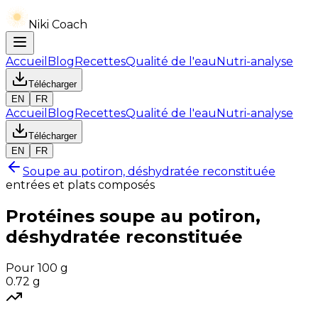
Niki Coach
Accueil
Blog
Recettes
Qualité de l'eau
Nutri-analyse
Télécharger
EN
FR
Accueil
Blog
Recettes
Qualité de l'eau
Nutri-analyse
Télécharger
EN
FR
Soupe au potiron, déshydratée reconstituée
entrées et plats composés
Protéines
soupe au potiron,
déshydratée reconstituée
Pour 100 g
0.72
g