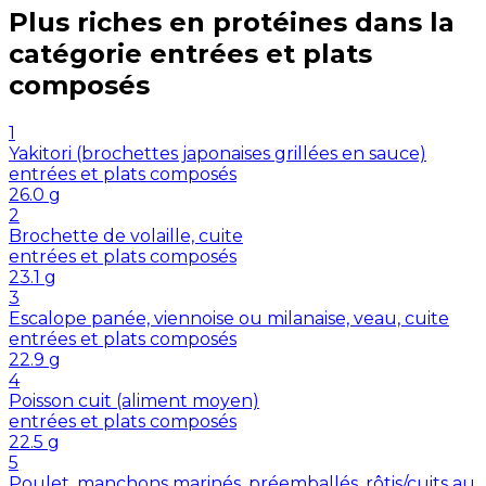
Plus riches en
protéines
dans la
catégorie
entrées et plats
composés
1
Yakitori (brochettes japonaises grillées en sauce)
entrées et plats composés
26.0
g
2
Brochette de volaille, cuite
entrées et plats composés
23.1
g
3
Escalope panée, viennoise ou milanaise, veau, cuite
entrées et plats composés
22.9
g
4
Poisson cuit (aliment moyen)
entrées et plats composés
22.5
g
5
Poulet, manchons marinés, préemballés, rôtis/cuits au