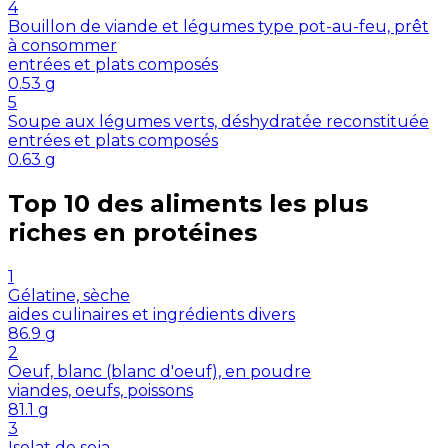
4
Bouillon de viande et légumes type pot-au-feu, prêt
à consommer
entrées et plats composés
0.53
g
5
Soupe aux légumes verts, déshydratée reconstituée
entrées et plats composés
0.63
g
Top 10 des aliments les plus
riches en
protéines
1
Gélatine, sèche
aides culinaires et ingrédients divers
86.9
g
2
Oeuf, blanc (blanc d'oeuf), en poudre
viandes, oeufs, poissons
81.1
g
3
Isolat de soja