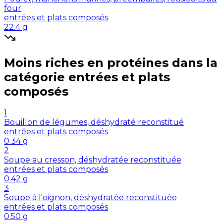
four
entrées et plats composés
22.4
g
Moins riches en
protéines
dans la
catégorie
entrées et plats
composés
1
Bouillon de légumes, déshydraté reconstitué
entrées et plats composés
0.34
g
2
Soupe au cresson, déshydratée reconstituée
entrées et plats composés
0.42
g
3
Soupe à l'oignon, déshydratée reconstituée
entrées et plats composés
0.50
g