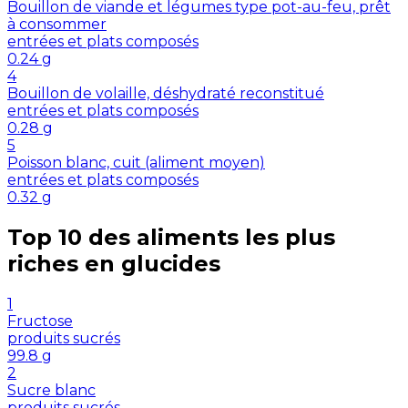
Bouillon de viande et légumes type pot-au-feu, prêt
à consommer
entrées et plats composés
0.24
g
4
Bouillon de volaille, déshydraté reconstitué
entrées et plats composés
0.28
g
5
Poisson blanc, cuit (aliment moyen)
entrées et plats composés
0.32
g
Top 10 des aliments les plus
riches en
glucides
1
Fructose
produits sucrés
99.8
g
2
Sucre blanc
produits sucrés