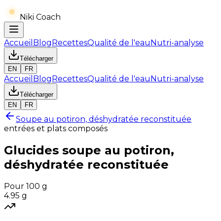
Niki Coach
Accueil
Blog
Recettes
Qualité de l'eau
Nutri-analyse
Télécharger
EN
FR
Accueil
Blog
Recettes
Qualité de l'eau
Nutri-analyse
Télécharger
EN
FR
Soupe au potiron, déshydratée reconstituée
entrées et plats composés
Glucides
soupe au potiron,
déshydratée reconstituée
Pour 100 g
4.95
g