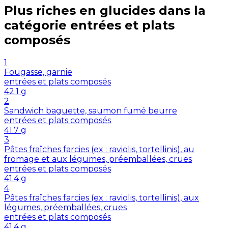
Plus riches en
glucides
dans la
catégorie
entrées et plats
composés
1
Fougasse, garnie
entrées et plats composés
42.1
g
2
Sandwich baguette, saumon fumé beurre
entrées et plats composés
41.7
g
3
Pâtes fraîches farcies (ex : raviolis, tortellinis), au
fromage et aux légumes, préemballées, crues
entrées et plats composés
41.4
g
4
Pâtes fraîches farcies (ex : raviolis, tortellinis), aux
légumes, préemballées, crues
entrées et plats composés
41.4
g