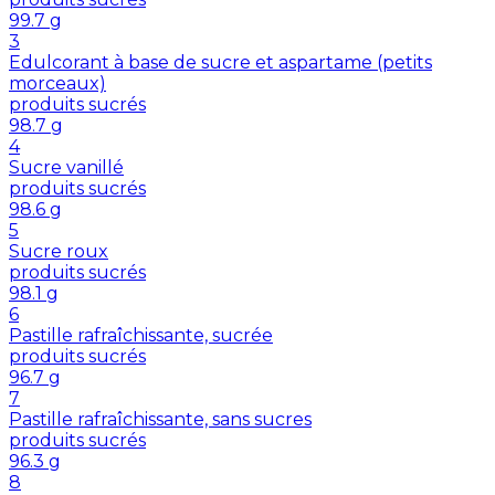
99.7
g
3
Edulcorant à base de sucre et aspartame (petits
morceaux)
produits sucrés
98.7
g
4
Sucre vanillé
produits sucrés
98.6
g
5
Sucre roux
produits sucrés
98.1
g
6
Pastille rafraîchissante, sucrée
produits sucrés
96.7
g
7
Pastille rafraîchissante, sans sucres
produits sucrés
96.3
g
8