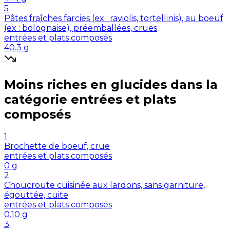
5
Pâtes fraîches farcies (ex : raviolis, tortellinis), au boeuf
(ex : bolognaise), préemballées, crues
entrées et plats composés
40.3
g
Moins riches en
glucides
dans la
catégorie
entrées et plats
composés
1
Brochette de boeuf, crue
entrées et plats composés
0
g
2
Choucroute cuisinée aux lardons, sans garniture,
égouttée, cuite
entrées et plats composés
0.10
g
3