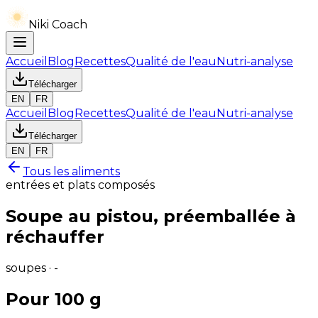
Niki Coach
Accueil
Blog
Recettes
Qualité de l'eau
Nutri-analyse
Télécharger
EN
FR
Accueil
Blog
Recettes
Qualité de l'eau
Nutri-analyse
Télécharger
EN
FR
Tous les aliments
entrées et plats composés
Soupe au pistou, préemballée à
réchauffer
soupes · -
Pour 100 g