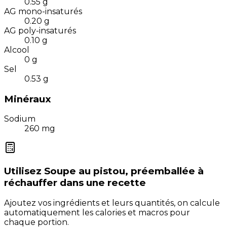
0.55
g
AG mono-insaturés
0.20
g
AG poly-insaturés
0.10
g
Alcool
0
g
Sel
0.53
g
Minéraux
Sodium
260
mg
Utilisez
Soupe au pistou, préemballée à
réchauffer
dans une recette
Ajoutez vos ingrédients et leurs quantités, on calcule
automatiquement les calories et macros pour
chaque portion.