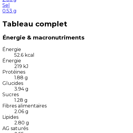
Sel
0.53
g
Tableau complet
Énergie & macronutriments
Énergie
52.6
kcal
Énergie
219
kJ
Protéines
1.88
g
Glucides
3.94
g
Sucres
1.28
g
Fibres alimentaires
2.06
g
Lipides
2.80
g
AG saturés