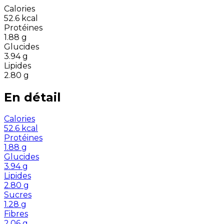
Calories
52.6
kcal
Protéines
1.88
g
Glucides
3.94
g
Lipides
2.80
g
En détail
Calories
52.6
kcal
Protéines
1.88
g
Glucides
3.94
g
Lipides
2.80
g
Sucres
1.28
g
Fibres
2.06
g