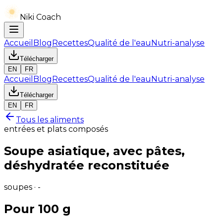
Niki Coach
Accueil
Blog
Recettes
Qualité de l'eau
Nutri-analyse
Télécharger
EN
FR
Accueil
Blog
Recettes
Qualité de l'eau
Nutri-analyse
Télécharger
EN
FR
Tous les aliments
entrées et plats composés
Soupe asiatique, avec pâtes,
déshydratée reconstituée
soupes · -
Pour 100 g