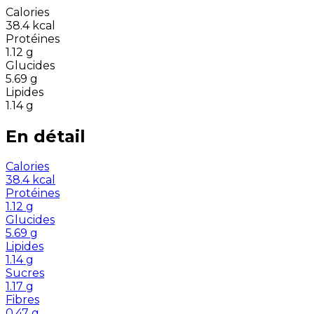
Calories
38.4
kcal
Protéines
1.12
g
Glucides
5.69
g
Lipides
1.14
g
En détail
Calories
38.4
kcal
Protéines
1.12
g
Glucides
5.69
g
Lipides
1.14
g
Sucres
1.17
g
Fibres
0.47
g