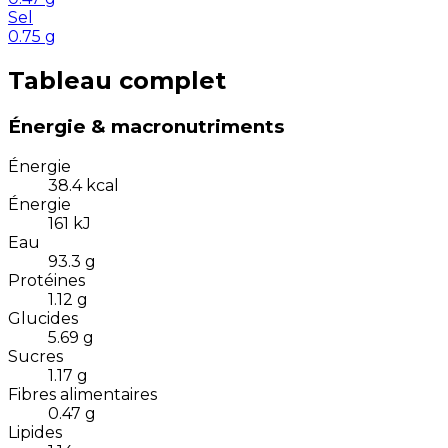
Sel
0.75
g
Tableau complet
Énergie & macronutriments
Énergie
38.4
kcal
Énergie
161
kJ
Eau
93.3
g
Protéines
1.12
g
Glucides
5.69
g
Sucres
1.17
g
Fibres alimentaires
0.47
g
Lipides