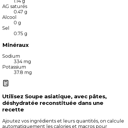
1.14
g
AG saturés
0.47
g
Alcool
0
g
Sel
0.75
g
Minéraux
Sodium
334
mg
Potassium
37.8
mg
Utilisez
Soupe asiatique, avec pâtes,
déshydratée reconstituée
dans une
recette
Ajoutez vos ingrédients et leurs quantités, on calcule
automatiquement les calories et macros pour