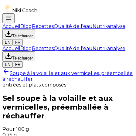
Niki Coach
Accueil
Blog
Recettes
Qualité de l'eau
Nutri-analyse
Télécharger
EN
FR
Accueil
Blog
Recettes
Qualité de l'eau
Nutri-analyse
Télécharger
EN
FR
Soupe à la volaille et aux vermicelles, préemballée
à réchauffer
entrées et plats composés
Sel
soupe à la volaille et aux
vermicelles, préemballée à
réchauffer
Pour 100 g
0.75
g