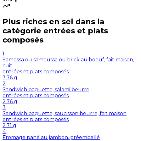
Plus riches en
sel
dans la
catégorie
entrées et plats
composés
1
Samossa ou samoussa ou brick au boeuf, fait maison,
cuit
entrées et plats composés
3.76
g
2
Sandwich baguette, salami beurre
entrées et plats composés
2.76
g
3
Sandwich baguette, saucisson beurre, fait maison
entrées et plats composés
2.71
g
4
Fromage pané au jambon, préemballé