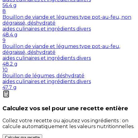
56.4
g
8
Bouillon de viande et légumes type pot-au-feu, non
dégraissé, déshydraté
aides culinaires et ingrédients divers
48.4
g
9
Bouillon de viande et légumes type pot-au-feu,
dégraissé, déshydraté
aides culinaires et ingrédients divers
48.2
g
10
Bouillon de légumes, déshydraté
aides culinaires et ingrédients divers
47.7
g
Calculez vos
sel
pour une recette entière
Collez votre recette ou ajoutez vos ingrédients : on
calcule automatiquement les valeurs nutritionnelles.
Calculer ma recette