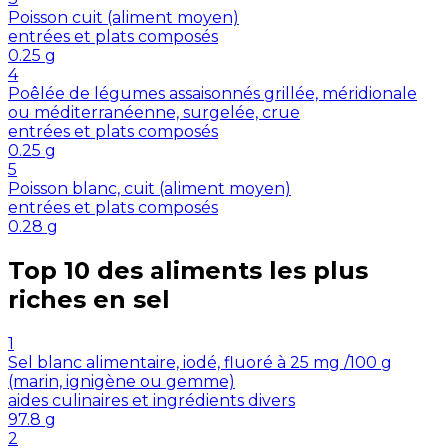
Poisson cuit (aliment moyen)
entrées et plats composés
0.25
g
4
Poêlée de légumes assaisonnés grillée, méridionale
ou méditerranéenne, surgelée, crue
entrées et plats composés
0.25
g
5
Poisson blanc, cuit (aliment moyen)
entrées et plats composés
0.28
g
Top 10 des aliments les plus
riches en
sel
1
Sel blanc alimentaire, iodé, fluoré à 25 mg /100 g
(marin, ignigène ou gemme)
aides culinaires et ingrédients divers
97.8
g
2