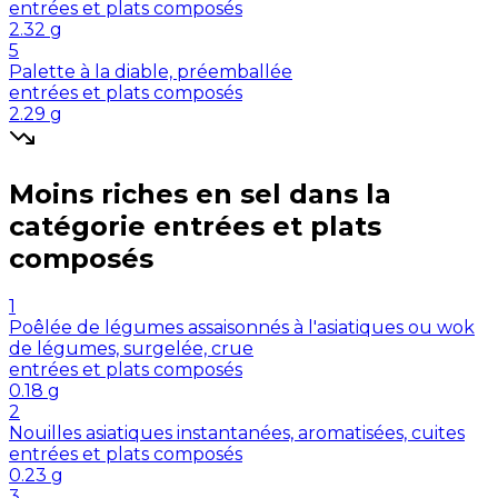
entrées et plats composés
2.32
g
5
Palette à la diable, préemballée
entrées et plats composés
2.29
g
Moins riches en
sel
dans la
catégorie
entrées et plats
composés
1
Poêlée de légumes assaisonnés à l'asiatiques ou wok
de légumes, surgelée, crue
entrées et plats composés
0.18
g
2
Nouilles asiatiques instantanées, aromatisées, cuites
entrées et plats composés
0.23
g
3