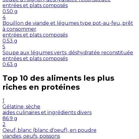
entrées et plats composés
0.50
g
4
Bouillon de viande et légumes type pot-au-feu, prêt
à consommer
entrées et plats composés
0.53
g
5
Soupe aux légumes verts, déshydratée reconstituée
entrées et plats composés
0.63
g
Top 10 des aliments les plus
riches en
protéines
1
Gélatine, sèche
aides culinaires et ingrédients divers
86.9
g
2
Oeuf, blanc (blanc d'oeuf), en poudre
viandes, oeufs, poissons