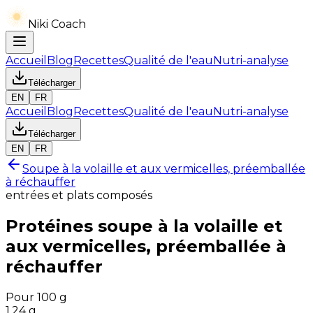
Niki Coach
Accueil
Blog
Recettes
Qualité de l'eau
Nutri-analyse
Télécharger
EN
FR
Accueil
Blog
Recettes
Qualité de l'eau
Nutri-analyse
Télécharger
EN
FR
Soupe à la volaille et aux vermicelles, préemballée
à réchauffer
entrées et plats composés
Protéines
soupe à la volaille et
aux vermicelles, préemballée à
réchauffer
Pour 100 g
1.24
g