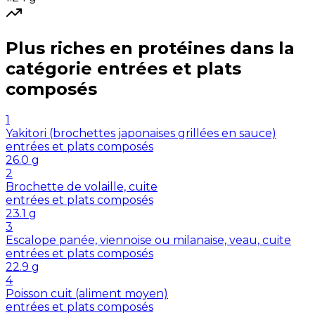
Plus riches en
protéines
dans la
catégorie
entrées et plats
composés
1
Yakitori (brochettes japonaises grillées en sauce)
entrées et plats composés
26.0
g
2
Brochette de volaille, cuite
entrées et plats composés
23.1
g
3
Escalope panée, viennoise ou milanaise, veau, cuite
entrées et plats composés
22.9
g
4
Poisson cuit (aliment moyen)
entrées et plats composés