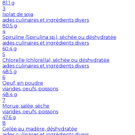
81.1
g
3
Isolat de soja
aides culinaires et ingrédients divers
80.5
g
4
Spiruline (Spirulina sp.), séchée ou déshydratée
aides culinaires et ingrédients divers
60.4
g
5
Chlorelle (chlorella), séchée ou déshydratée
aides culinaires et ingrédients divers
48.5
g
6
Oeuf, en poudre
viandes, oeufs, poissons
48.4
g
7
Morue, salée, sèche
viandes, oeufs, poissons
47.6
g
8
Gelée au madère, déshydratée
aides culinaires et ingrédients divers