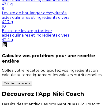
47.0
g
9
Levure de boulanger déshydratée
aides culinaires et ingrédients divers
42.7
g
10
Extrait de levure, à tartiner
aides culinaires et ingrédients divers
42.4
g
Calculez vos
protéines
pour une recette
entière
Collez votre recette ou ajoutez vos ingrédients : on
calcule automatiquement les valeurs nutritionnelles.
Calculer ma recette
Découvrez l'App Niki Coach
Des études scientifiques prouvent que 66 jours sont