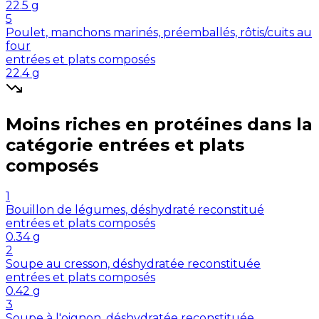
22.5
g
5
Poulet, manchons marinés, préemballés, rôtis/cuits au
four
entrées et plats composés
22.4
g
Moins riches en
protéines
dans la
catégorie
entrées et plats
composés
1
Bouillon de légumes, déshydraté reconstitué
entrées et plats composés
0.34
g
2
Soupe au cresson, déshydratée reconstituée
entrées et plats composés
0.42
g
3
Soupe à l'oignon, déshydratée reconstituée