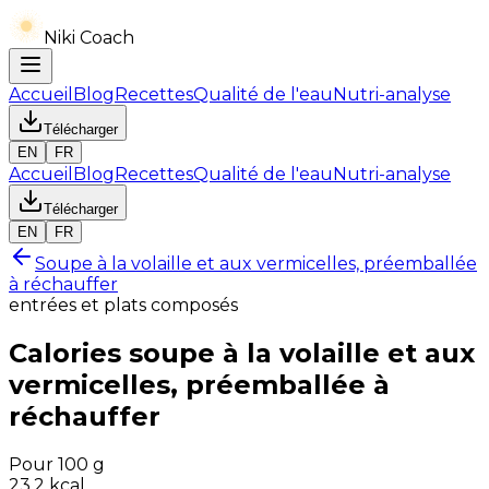
Niki Coach
Accueil
Blog
Recettes
Qualité de l'eau
Nutri-analyse
Télécharger
EN
FR
Accueil
Blog
Recettes
Qualité de l'eau
Nutri-analyse
Télécharger
EN
FR
Soupe à la volaille et aux vermicelles, préemballée
à réchauffer
entrées et plats composés
Calories
soupe à la volaille et aux
vermicelles, préemballée à
réchauffer
Pour 100 g
23.2
kcal