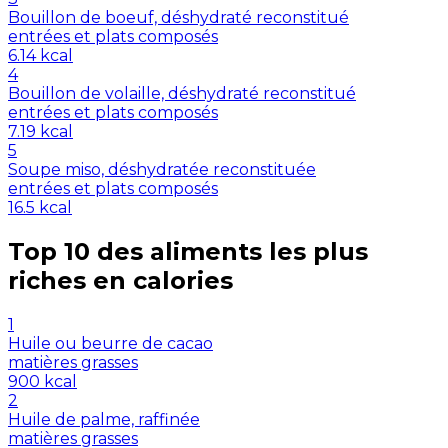
Bouillon de boeuf, déshydraté reconstitué
entrées et plats composés
6.14
kcal
4
Bouillon de volaille, déshydraté reconstitué
entrées et plats composés
7.19
kcal
5
Soupe miso, déshydratée reconstituée
entrées et plats composés
16.5
kcal
Top 10 des aliments les plus
riches en
calories
1
Huile ou beurre de cacao
matières grasses
900
kcal
2
Huile de palme, raffinée
matières grasses