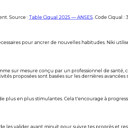
ent. Source :
Table Ciqual 2025 — ANSES
.
Code Ciqual :
essaires pour ancrer de nouvelles habitudes. Niki utilise
mme sur mesure conçu par un professionnel de santé, centr
ivités proposées sont basées sur les dernières avancées s
de plus en plus stimulantes. Cela t'encourage à progres
t de les valider avant minuit pour suivre tes progrès et res