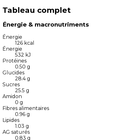
Tableau complet
Énergie & macronutriments
Énergie
126
kcal
Énergie
532
kJ
Protéines
0.50
g
Glucides
28.4
g
Sucres
25.5
g
Amidon
0
g
Fibres alimentaires
0.96
g
Lipides
1.03
g
AG saturés
0.83
g