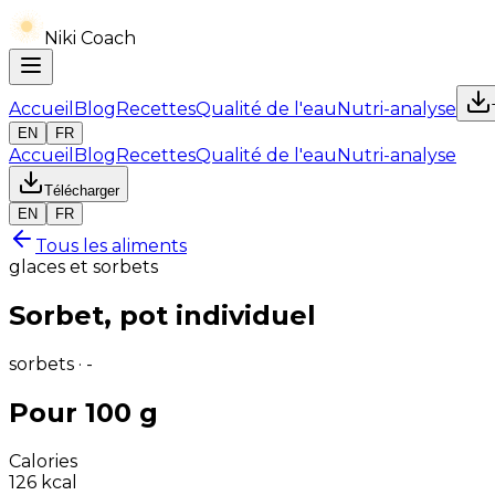
Niki Coach
Accueil
Blog
Recettes
Qualité de l'eau
Nutri-analyse
EN
FR
Accueil
Blog
Recettes
Qualité de l'eau
Nutri-analyse
Télécharger
EN
FR
Tous les aliments
glaces et sorbets
Sorbet, pot individuel
sorbets · -
Pour 100 g
Calories
126
kcal