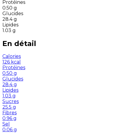
Protéines
0.50
g
Glucides
28.4
g
Lipides
1.03
g
En détail
Calories
126
kcal
Protéines
0.50
g
Glucides
28.4
g
Lipides
1.03
g
Sucres
25.5
g
Fibres
0.96
g
Sel
0.06
g