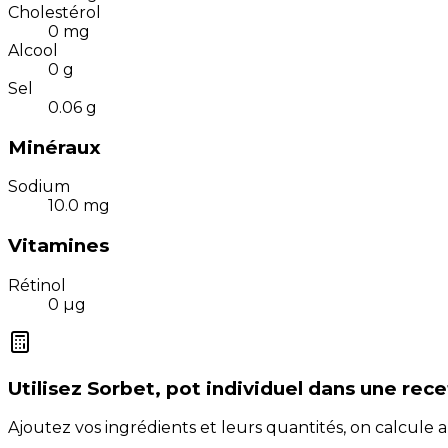
Cholestérol
0
mg
Alcool
0
g
Sel
0.06
g
Minéraux
Sodium
10.0
mg
Vitamines
Rétinol
0
µg
Utilisez
Sorbet, pot individuel
dans une rece
Ajoutez vos ingrédients et leurs quantités, on calcul