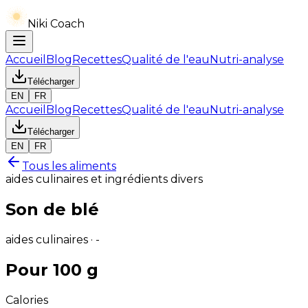
Niki Coach
Accueil
Blog
Recettes
Qualité de l'eau
Nutri-analyse
Télécharger
EN
FR
Accueil
Blog
Recettes
Qualité de l'eau
Nutri-analyse
Télécharger
EN
FR
Tous les aliments
aides culinaires et ingrédients divers
Son de blé
aides culinaires · -
Pour 100 g
Calories