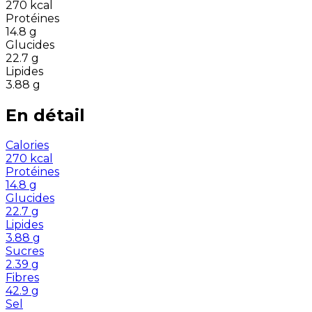
270
kcal
Protéines
14.8
g
Glucides
22.7
g
Lipides
3.88
g
En détail
Calories
270
kcal
Protéines
14.8
g
Glucides
22.7
g
Lipides
3.88
g
Sucres
2.39
g
Fibres
42.9
g
Sel