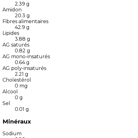
2.39
g
Amidon
20.3
g
Fibres alimentaires
42.9
g
Lipides
3.88
g
AG saturés
0.82
g
AG mono-insaturés
0.64
g
AG poly-insaturés
2.21
g
Cholestérol
0
mg
Alcool
0
g
Sel
0.01
g
Minéraux
Sodium