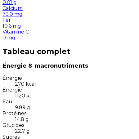
0.01
g
Calcium
73.0
mg
Fer
10.6
mg
Vitamine C
0
mg
Tableau complet
Énergie & macronutriments
Énergie
270
kcal
Énergie
1120
kJ
Eau
9.89
g
Protéines
14.8
g
Glucides
22.7
g
Sucres