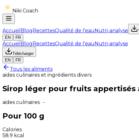
Niki Coach
Accueil
Blog
Recettes
Qualité de l'eau
Nutri-analyse
EN
FR
Accueil
Blog
Recettes
Qualité de l'eau
Nutri-analyse
Télécharger
EN
FR
Tous les aliments
aides culinaires et ingrédients divers
Sirop léger pour fruits appertisés 
aides culinaires · -
Pour 100 g
Calories
58.9
kcal