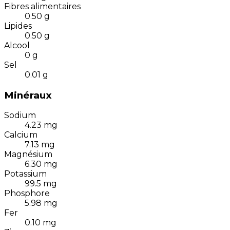
Fibres alimentaires
0.50
g
Lipides
0.50
g
Alcool
0
g
Sel
0.01
g
Minéraux
Sodium
4.23
mg
Calcium
7.13
mg
Magnésium
6.30
mg
Potassium
99.5
mg
Phosphore
5.98
mg
Fer
0.10
mg