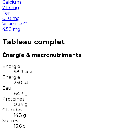
Calcium
7.13
mg
Fer
0.10
mg
Vitamine C
4.50
mg
Tableau complet
Énergie & macronutriments
Énergie
58.9
kcal
Énergie
250
kJ
Eau
84.3
g
Protéines
0.34
g
Glucides
14.3
g
Sucres
13.6
g