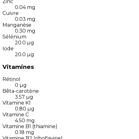
Zinc
0.04
mg
Cuivre
0.03
mg
Manganèse
0.30
mg
Sélénium
20.0
µg
Iode
20.0
µg
Vitamines
Rétinol
0
µg
Bêta-carotène
3.57
µg
Vitamine K1
0.80
µg
Vitamine C
4.50
mg
Vitamine B1 (thiamine)
0.18
mg
Vitamine B2 (riboflavine)