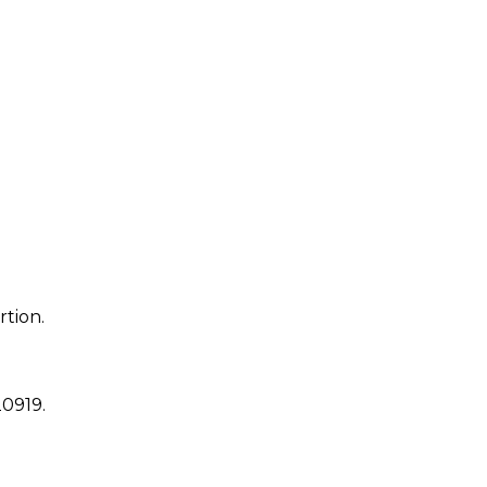
rtion.
20919
.