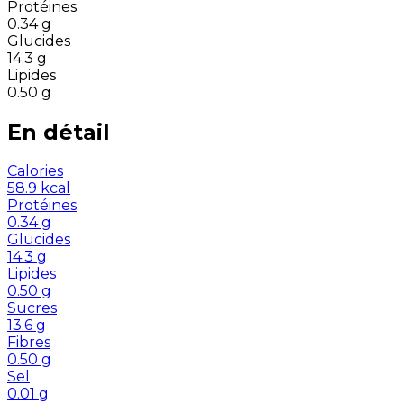
Protéines
0.34
g
Glucides
14.3
g
Lipides
0.50
g
En détail
Calories
58.9
kcal
Protéines
0.34
g
Glucides
14.3
g
Lipides
0.50
g
Sucres
13.6
g
Fibres
0.50
g
Sel
0.01
g