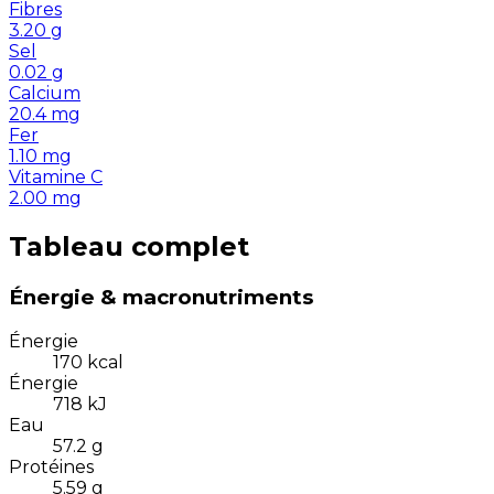
Fibres
3.20
g
Sel
0.02
g
Calcium
20.4
mg
Fer
1.10
mg
Vitamine C
2.00
mg
Tableau complet
Énergie & macronutriments
Énergie
170
kcal
Énergie
718
kJ
Eau
57.2
g
Protéines
5.59
g