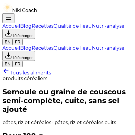
Niki Coach
Accueil
Blog
Recettes
Qualité de l'eau
Nutri-analyse
Télécharger
EN
FR
Accueil
Blog
Recettes
Qualité de l'eau
Nutri-analyse
Télécharger
EN
FR
Tous les aliments
produits céréaliers
Semoule ou graine de couscous
semi-complète, cuite, sans sel
ajouté
pâtes, riz et céréales · pâtes, riz et céréales cuits