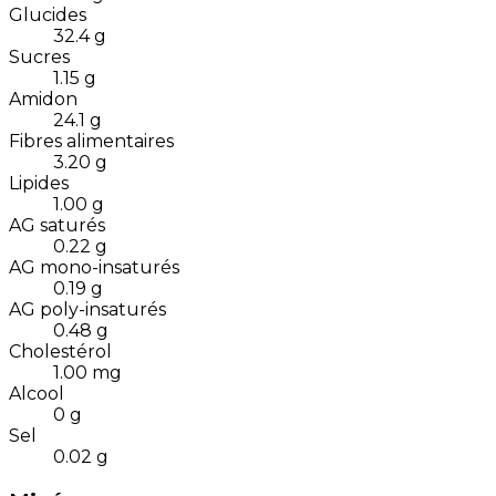
Glucides
32.4
g
Sucres
1.15
g
Amidon
24.1
g
Fibres alimentaires
3.20
g
Lipides
1.00
g
AG saturés
0.22
g
AG mono-insaturés
0.19
g
AG poly-insaturés
0.48
g
Cholestérol
1.00
mg
Alcool
0
g
Sel
0.02
g