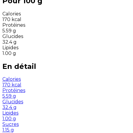
Pour 100 g
Calories
170
kcal
Protéines
5.59
g
Glucides
32.4
g
Lipides
1.00
g
En détail
Calories
170
kcal
Protéines
5.59
g
Glucides
32.4
g
Lipides
1.00
g
Sucres
1.15
g