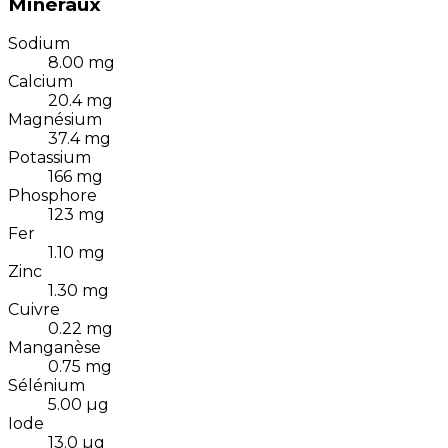
Minéraux
Sodium
8.00
mg
Calcium
20.4
mg
Magnésium
37.4
mg
Potassium
166
mg
Phosphore
123
mg
Fer
1.10
mg
Zinc
1.30
mg
Cuivre
0.22
mg
Manganèse
0.75
mg
Sélénium
5.00
µg
Iode
13.0
µg