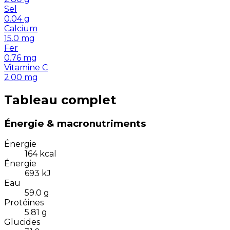
Sel
0.04
g
Calcium
15.0
mg
Fer
0.76
mg
Vitamine C
2.00
mg
Tableau complet
Énergie & macronutriments
Énergie
164
kcal
Énergie
693
kJ
Eau
59.0
g
Protéines
5.81
g
Glucides