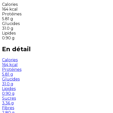
Calories
164
kcal
Protéines
5.81
g
Glucides
31.0
g
Lipides
0.90
g
En détail
Calories
164
kcal
Protéines
5.81
g
Glucides
31.0
g
Lipides
0.90
g
Sucres
3.36
g
Fibres
2.80
g