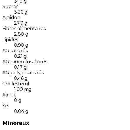
31.0
g
Sucres
3.36
g
Amidon
27.7
g
Fibres alimentaires
2.80
g
Lipides
0.90
g
AG saturés
0.21
g
AG mono-insaturés
0.17
g
AG poly-insaturés
0.46
g
Cholestérol
1.00
mg
Alcool
0
g
Sel
0.04
g
Minéraux