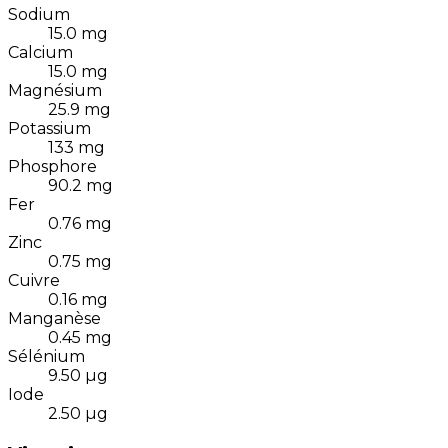
Sodium
15.0
mg
Calcium
15.0
mg
Magnésium
25.9
mg
Potassium
133
mg
Phosphore
90.2
mg
Fer
0.76
mg
Zinc
0.75
mg
Cuivre
0.16
mg
Manganèse
0.45
mg
Sélénium
9.50
µg
Iode
2.50
µg