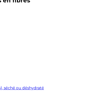
s en
fibres
s), séché ou déshydraté