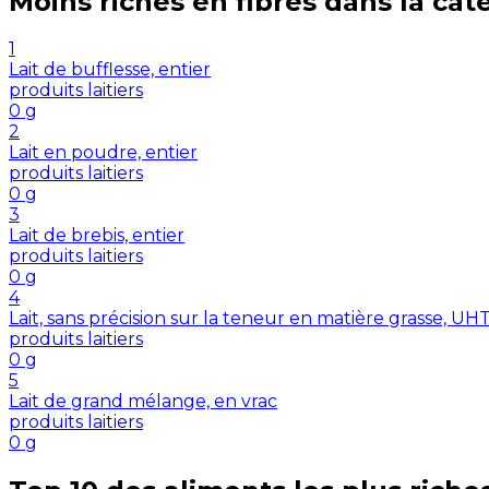
Moins riches en
fibres
dans la cat
1
Lait de bufflesse, entier
produits laitiers
0
g
2
Lait en poudre, entier
produits laitiers
0
g
3
Lait de brebis, entier
produits laitiers
0
g
4
Lait, sans précision sur la teneur en matière grasse, U
produits laitiers
0
g
5
Lait de grand mélange, en vrac
produits laitiers
0
g