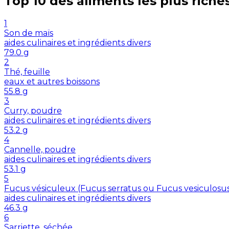
Top 10 des aliments les plus riche
1
Son de maïs
aides culinaires et ingrédients divers
79.0
g
2
Thé, feuille
eaux et autres boissons
55.8
g
3
Curry, poudre
aides culinaires et ingrédients divers
53.2
g
4
Cannelle, poudre
aides culinaires et ingrédients divers
53.1
g
5
Fucus vésiculeux (Fucus serratus ou Fucus vesiculosu
aides culinaires et ingrédients divers
46.3
g
6
Sarriette, séchée