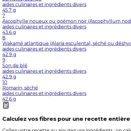
aides culinaires et ingrédients divers
45.7
g
7
Ascophylle noueux ou goémon noir (Ascophyllum nod
aides culinaires et ingrédients divers
43.6
g
8
Wakamé atlantique (Alaria esculenta), séché ou déshy
aides culinaires et ingrédients divers
42.9
g
9
Son de blé
aides culinaires et ingrédients divers
42.9
g
10
Romarin, séché
aides culinaires et ingrédients divers
42.6
g
Calculez vos
fibres
pour une recette entière
Collez votre recette ou ajoutez vos ingrédients : on c