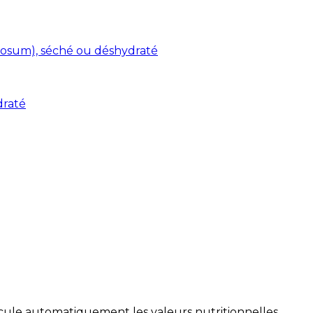
osum), séché ou déshydraté
draté
alcule automatiquement les valeurs nutritionnelles.