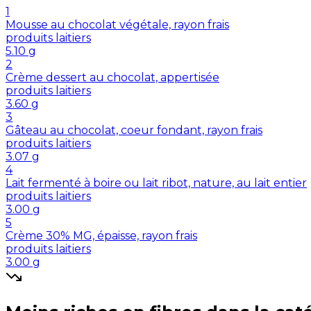
1
Mousse au chocolat végétale, rayon frais
produits laitiers
5.10
g
2
Crème dessert au chocolat, appertisée
produits laitiers
3.60
g
3
Gâteau au chocolat, coeur fondant, rayon frais
produits laitiers
3.07
g
4
Lait fermenté à boire ou lait ribot, nature, au lait entier
produits laitiers
3.00
g
5
Crème 30% MG, épaisse, rayon frais
produits laitiers
3.00
g