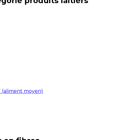
égorie
produits laitiers
HT (aliment moyen)