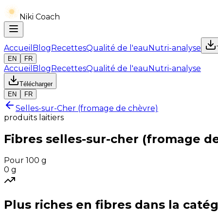
Niki Coach
Accueil
Blog
Recettes
Qualité de l'eau
Nutri-analyse
EN
FR
Accueil
Blog
Recettes
Qualité de l'eau
Nutri-analyse
Télécharger
EN
FR
Selles-sur-Cher (fromage de chèvre)
produits laitiers
Fibres
selles-sur-cher (fromage d
Pour 100 g
0
g
Plus riches en
fibres
dans la catég