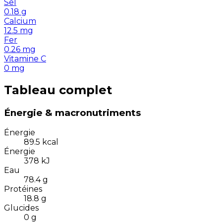
Sel
0.18
g
Calcium
12.5
mg
Fer
0.26
mg
Vitamine C
0
mg
Tableau complet
Énergie & macronutriments
Énergie
89.5
kcal
Énergie
378
kJ
Eau
78.4
g
Protéines
18.8
g
Glucides
0
g