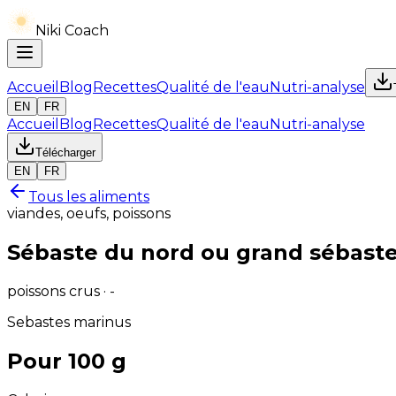
Niki Coach
Accueil
Blog
Recettes
Qualité de l'eau
Nutri-analyse
EN
FR
Accueil
Blog
Recettes
Qualité de l'eau
Nutri-analyse
Télécharger
EN
FR
Tous les aliments
viandes, oeufs, poissons
Sébaste du nord ou grand sébaste
poissons crus · -
Sebastes marinus
Pour 100 g