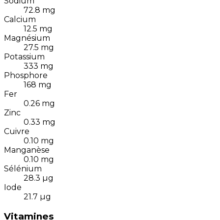
Sodium
72.8
mg
Calcium
12.5
mg
Magnésium
27.5
mg
Potassium
333
mg
Phosphore
168
mg
Fer
0.26
mg
Zinc
0.33
mg
Cuivre
0.10
mg
Manganèse
0.10
mg
Sélénium
28.3
µg
Iode
21.7
µg
Vitamines