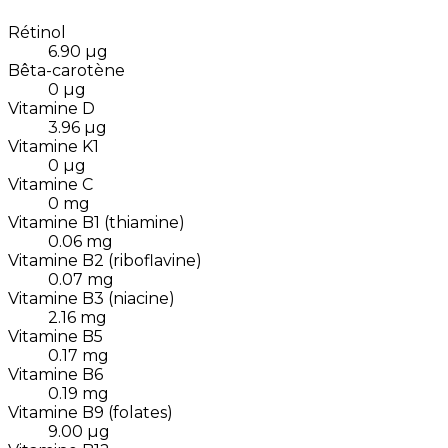
Rétinol
6.90
µg
Bêta-carotène
0
µg
Vitamine D
3.96
µg
Vitamine K1
0
µg
Vitamine C
0
mg
Vitamine B1 (thiamine)
0.06
mg
Vitamine B2 (riboflavine)
0.07
mg
Vitamine B3 (niacine)
2.16
mg
Vitamine B5
0.17
mg
Vitamine B6
0.19
mg
Vitamine B9 (folates)
9.00
µg