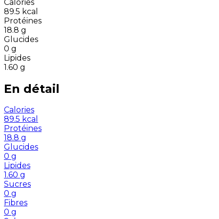
Calories
89.5
kcal
Protéines
18.8
g
Glucides
0
g
Lipides
1.60
g
En détail
Calories
89.5
kcal
Protéines
18.8
g
Glucides
0
g
Lipides
1.60
g
Sucres
0
g
Fibres
0
g