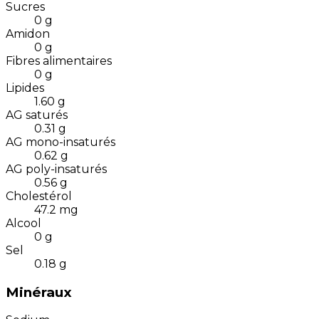
Sucres
0
g
Amidon
0
g
Fibres alimentaires
0
g
Lipides
1.60
g
AG saturés
0.31
g
AG mono-insaturés
0.62
g
AG poly-insaturés
0.56
g
Cholestérol
47.2
mg
Alcool
0
g
Sel
0.18
g
Minéraux