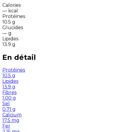
Calories
—
kcal
Protéines
10.5
g
Glucides
—
g
Lipides
13.9
g
En détail
Protéines
10.5
g
Lipides
13.9
g
Fibres
1.00
g
Sel
0.71
g
Calcium
17.5
mg
Fer
2.15
mg