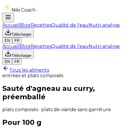
Niki Coach
Accueil
Blog
Recettes
Qualité de l'eau
Nutri-analyse
Télécharger
EN
FR
Accueil
Blog
Recettes
Qualité de l'eau
Nutri-analyse
Télécharger
EN
FR
Tous les aliments
entrées et plats composés
Sauté d'agneau au curry,
préemballé
plats composés · plats de viande sans garniture
Pour 100 g