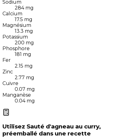
Sodium
284
mg
Calcium
17.5
mg
Magnésium
13.3
mg
Potassium
200
mg
Phosphore
181
mg
Fer
2.15
mg
Zinc
2.77
mg
Cuivre
0.07
mg
Manganèse
0.04
mg
Utilisez
Sauté d'agneau au curry,
préemballé
dans une recette