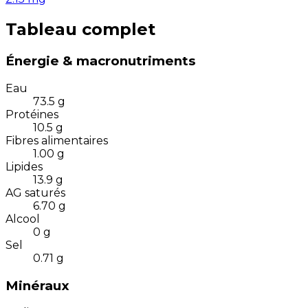
Tableau complet
Énergie & macronutriments
Eau
73.5
g
Protéines
10.5
g
Fibres alimentaires
1.00
g
Lipides
13.9
g
AG saturés
6.70
g
Alcool
0
g
Sel
0.71
g
Minéraux