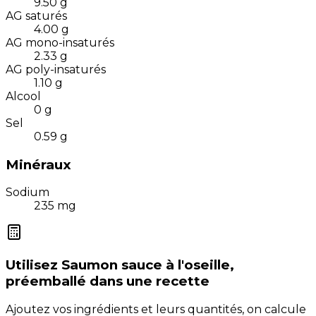
9.50
g
AG saturés
4.00
g
AG mono-insaturés
2.33
g
AG poly-insaturés
1.10
g
Alcool
0
g
Sel
0.59
g
Minéraux
Sodium
235
mg
Utilisez
Saumon sauce à l'oseille,
préemballé
dans une recette
Ajoutez vos ingrédients et leurs quantités, on calcule