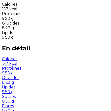
Calories
157
kcal
Protéines
9.50
g
Glucides
8.23
g
Lipides
9.50
g
En détail
Calories
157
kcal
Protéines
9.50
g
Glucides
8.23
g
Lipides
9.50
g
Sucres
0.50
g
Fibres
0.50
g