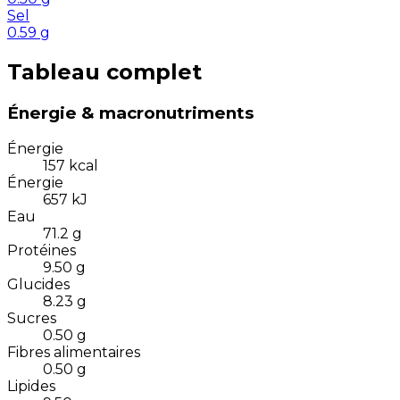
Sel
0.59
g
Tableau complet
Énergie & macronutriments
Énergie
157
kcal
Énergie
657
kJ
Eau
71.2
g
Protéines
9.50
g
Glucides
8.23
g
Sucres
0.50
g
Fibres alimentaires
0.50
g
Lipides