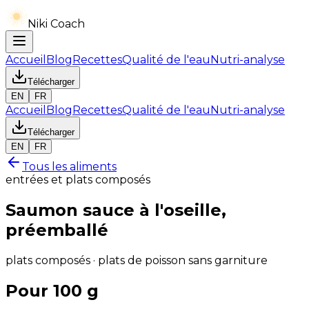
Niki Coach
Accueil
Blog
Recettes
Qualité de l'eau
Nutri-analyse
Télécharger
EN
FR
Accueil
Blog
Recettes
Qualité de l'eau
Nutri-analyse
Télécharger
EN
FR
Tous les aliments
entrées et plats composés
Saumon sauce à l'oseille,
préemballé
plats composés · plats de poisson sans garniture
Pour 100 g