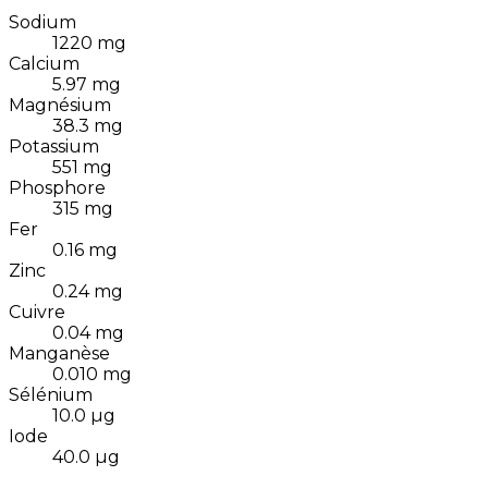
Sodium
1220
mg
Calcium
5.97
mg
Magnésium
38.3
mg
Potassium
551
mg
Phosphore
315
mg
Fer
0.16
mg
Zinc
0.24
mg
Cuivre
0.04
mg
Manganèse
0.010
mg
Sélénium
10.0
µg
Iode
40.0
µg