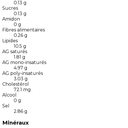
0.13
g
Sucres
0.13
g
Amidon
0
g
Fibres alimentaires
0.26
g
Lipides
10.5
g
AG saturés
1.81
g
AG mono-insaturés
4.97
g
AG poly-insaturés
3.03
g
Cholestérol
72.1
mg
Alcool
0
g
Sel
2.86
g
Minéraux