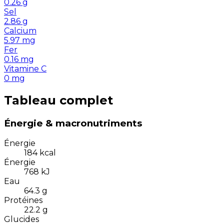
0.26
g
Sel
2.86
g
Calcium
5.97
mg
Fer
0.16
mg
Vitamine C
0
mg
Tableau complet
Énergie & macronutriments
Énergie
184
kcal
Énergie
768
kJ
Eau
64.3
g
Protéines
22.2
g
Glucides