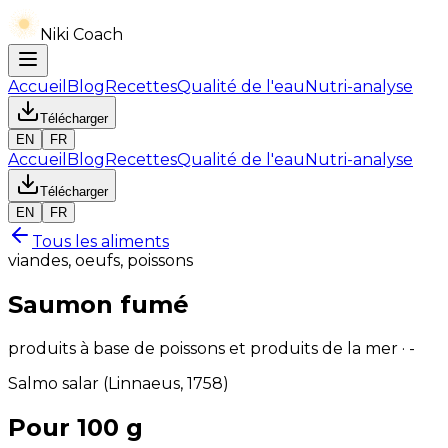
Niki Coach
Accueil
Blog
Recettes
Qualité de l'eau
Nutri-analyse
Télécharger
EN
FR
Accueil
Blog
Recettes
Qualité de l'eau
Nutri-analyse
Télécharger
EN
FR
Tous les aliments
viandes, oeufs, poissons
Saumon fumé
produits à base de poissons et produits de la mer · -
Salmo salar (Linnaeus, 1758)
Pour 100 g