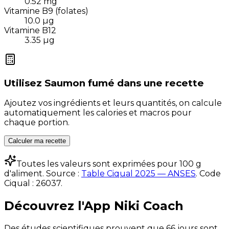
0.52
mg
Vitamine B9 (folates)
10.0
µg
Vitamine B12
3.35
µg
Utilisez
Saumon fumé
dans une recette
Ajoutez vos ingrédients et leurs quantités, on calcule
automatiquement les calories et macros pour
chaque portion.
Calculer ma recette
Toutes les valeurs sont exprimées pour 100 g
d'aliment. Source :
Table Ciqual 2025 — ANSES
.
Code
Ciqual :
26037
.
Découvrez l'App Niki Coach
Des études scientifiques prouvent que 66 jours sont