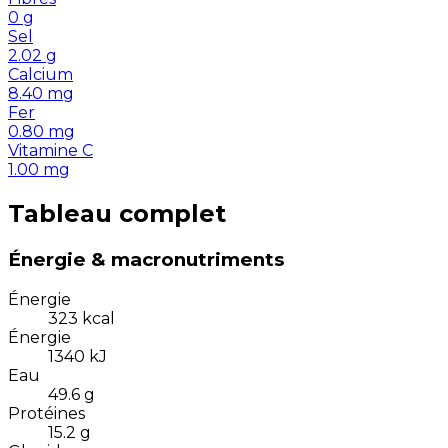
0
g
Sel
2.02
g
Calcium
8.40
mg
Fer
0.80
mg
Vitamine C
1.00
mg
Tableau complet
Énergie & macronutriments
Énergie
323
kcal
Énergie
1340
kJ
Eau
49.6
g
Protéines
15.2
g