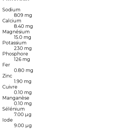
Sodium
809
mg
Calcium
8.40
mg
Magnésium
15.0
mg
Potassium
230
mg
Phosphore
126
mg
Fer
0.80
mg
Zinc
1.90
mg
Cuivre
0.10
mg
Manganèse
0.10
mg
Sélénium
7.00
µg
Iode
9.00
µg