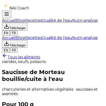
Niki Coach
Accueil
Blog
Recettes
Qualité de l'eau
Nutri-analyse
Télécharger
EN
FR
Accueil
Blog
Recettes
Qualité de l'eau
Nutri-analyse
Télécharger
EN
FR
Tous les aliments
viandes, oeufs, poissons
Saucisse de Morteau
bouillie/cuite à l'eau
charcuteries et alternatives végétales · saucisses et
assimilés
Pour 100 g