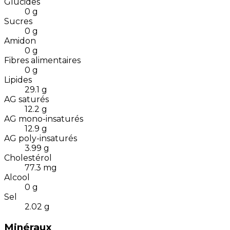
Glucides
0
g
Sucres
0
g
Amidon
0
g
Fibres alimentaires
0
g
Lipides
29.1
g
AG saturés
12.2
g
AG mono-insaturés
12.9
g
AG poly-insaturés
3.99
g
Cholestérol
77.3
mg
Alcool
0
g
Sel
2.02
g
Minéraux