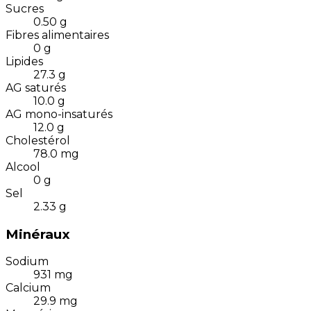
Sucres
0.50
g
Fibres alimentaires
0
g
Lipides
27.3
g
AG saturés
10.0
g
AG mono-insaturés
12.0
g
Cholestérol
78.0
mg
Alcool
0
g
Sel
2.33
g
Minéraux
Sodium
931
mg
Calcium
29.9
mg