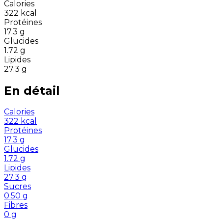
Calories
322
kcal
Protéines
17.3
g
Glucides
1.72
g
Lipides
27.3
g
En détail
Calories
322
kcal
Protéines
17.3
g
Glucides
1.72
g
Lipides
27.3
g
Sucres
0.50
g
Fibres
0
g