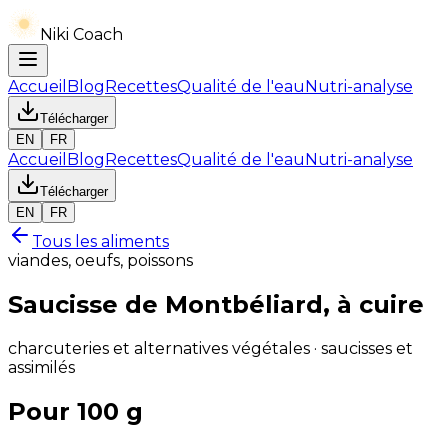
Niki Coach
Accueil
Blog
Recettes
Qualité de l'eau
Nutri-analyse
Télécharger
EN
FR
Accueil
Blog
Recettes
Qualité de l'eau
Nutri-analyse
Télécharger
EN
FR
Tous les aliments
viandes, oeufs, poissons
Saucisse de Montbéliard, à cuire
charcuteries et alternatives végétales · saucisses et
assimilés
Pour 100 g