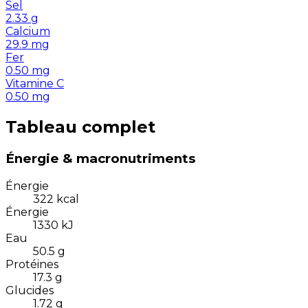
Sel
2.33
g
Calcium
29.9
mg
Fer
0.50
mg
Vitamine C
0.50
mg
Tableau complet
Énergie & macronutriments
Énergie
322
kcal
Énergie
1330
kJ
Eau
50.5
g
Protéines
17.3
g
Glucides
1.72
g