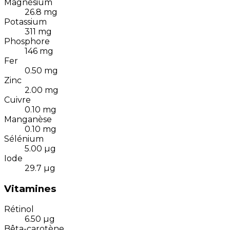
Magnésium
26.8
mg
Potassium
311
mg
Phosphore
146
mg
Fer
0.50
mg
Zinc
2.00
mg
Cuivre
0.10
mg
Manganèse
0.10
mg
Sélénium
5.00
µg
Iode
29.7
µg
Vitamines
Rétinol
6.50
µg
Bêta-carotène