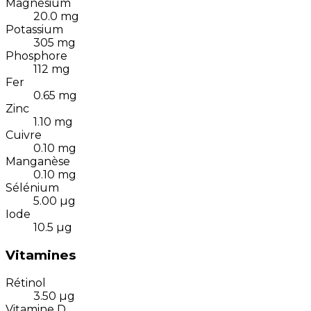
Magnésium
20.0
mg
Potassium
305
mg
Phosphore
112
mg
Fer
0.65
mg
Zinc
1.10
mg
Cuivre
0.10
mg
Manganèse
0.10
mg
Sélénium
5.00
µg
Iode
10.5
µg
Vitamines
Rétinol
3.50
µg
Vitamine D