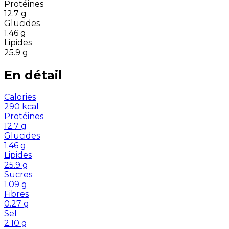
Protéines
12.7
g
Glucides
1.46
g
Lipides
25.9
g
En détail
Calories
290
kcal
Protéines
12.7
g
Glucides
1.46
g
Lipides
25.9
g
Sucres
1.09
g
Fibres
0.27
g
Sel
2.10
g