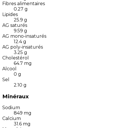
Fibres alimentaires
0.27
g
Lipides
25.9
g
AG saturés
9.59
g
AG mono-insaturés
12.4
g
AG poly-insaturés
3.25
g
Cholestérol
64.7
mg
Alcool
0
g
Sel
2.10
g
Minéraux
Sodium
849
mg
Calcium
31.6
mg