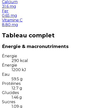
Calcium
31.6
mg
Fer
0.65
mg
Vitamine C
8.80
mg
Tableau complet
Énergie & macronutriments
Énergie
290
kcal
Énergie
1200
kJ
Eau
59.5
g
Protéines
12.7
g
Glucides
1.46
g
Sucres
1.09
g