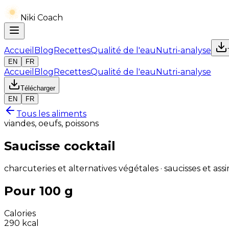
Niki Coach
Accueil
Blog
Recettes
Qualité de l'eau
Nutri-analyse
EN
FR
Accueil
Blog
Recettes
Qualité de l'eau
Nutri-analyse
Télécharger
EN
FR
Tous les aliments
viandes, oeufs, poissons
Saucisse cocktail
charcuteries et alternatives végétales · saucisses et assi
Pour 100 g
Calories
290
kcal