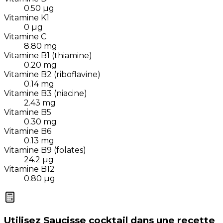
0.50
µg
Vitamine K1
0
µg
Vitamine C
8.80
mg
Vitamine B1 (thiamine)
0.20
mg
Vitamine B2 (riboflavine)
0.14
mg
Vitamine B3 (niacine)
2.43
mg
Vitamine B5
0.30
mg
Vitamine B6
0.13
mg
Vitamine B9 (folates)
24.2
µg
Vitamine B12
0.80
µg
Utilisez
Saucisse cocktail
dans une recette