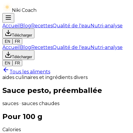
Niki Coach
Accueil
Blog
Recettes
Qualité de l'eau
Nutri-analyse
Télécharger
EN
FR
Accueil
Blog
Recettes
Qualité de l'eau
Nutri-analyse
Télécharger
EN
FR
Tous les aliments
aides culinaires et ingrédients divers
Sauce pesto, préemballée
sauces · sauces chaudes
Pour 100 g
Calories