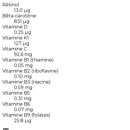
Rétinol
13.0
µg
Bêta-carotène
831
µg
Vitamine D
0.25
µg
Vitamine K1
127
µg
Vitamine C
92.6
mg
Vitamine B1 (thiamine)
0.05
mg
Vitamine B2 (riboflavine)
0.10
mg
Vitamine B3 (niacine)
0.59
mg
Vitamine B5
0.31
mg
Vitamine B6
0.07
mg
Vitamine B9 (folates)
25.8
µg