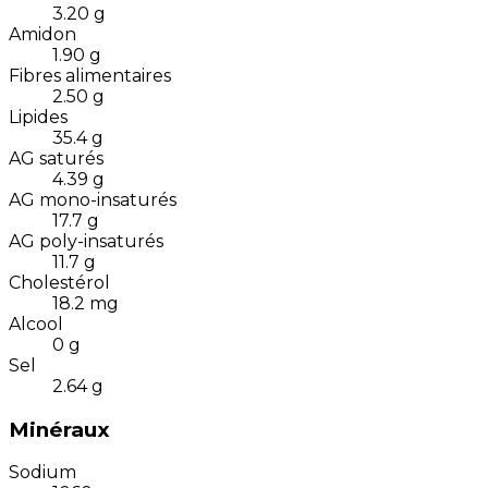
3.20
g
Amidon
1.90
g
Fibres alimentaires
2.50
g
Lipides
35.4
g
AG saturés
4.39
g
AG mono-insaturés
17.7
g
AG poly-insaturés
11.7
g
Cholestérol
18.2
mg
Alcool
0
g
Sel
2.64
g
Minéraux
Sodium