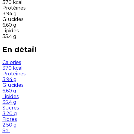
370
kcal
Protéines
3.94
g
Glucides
6.60
g
Lipides
35.4
g
En détail
Calories
370
kcal
Protéines
3.94
g
Glucides
6.60
g
Lipides
35.4
g
Sucres
3.20
g
Fibres
2.50
g
Sel