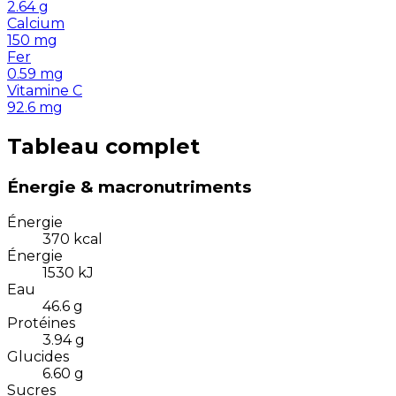
2.64
g
Calcium
150
mg
Fer
0.59
mg
Vitamine C
92.6
mg
Tableau complet
Énergie & macronutriments
Énergie
370
kcal
Énergie
1530
kJ
Eau
46.6
g
Protéines
3.94
g
Glucides
6.60
g
Sucres