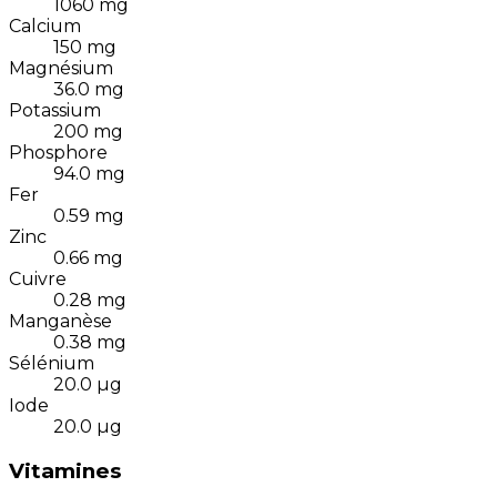
1060
mg
Calcium
150
mg
Magnésium
36.0
mg
Potassium
200
mg
Phosphore
94.0
mg
Fer
0.59
mg
Zinc
0.66
mg
Cuivre
0.28
mg
Manganèse
0.38
mg
Sélénium
20.0
µg
Iode
20.0
µg
Vitamines