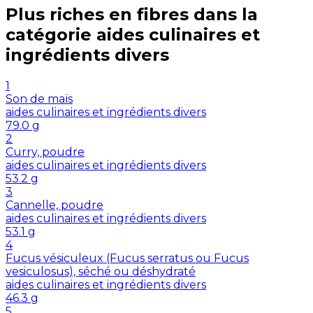
Plus riches en
fibres
dans la
catégorie
aides culinaires et
ingrédients divers
1
Son de maïs
aides culinaires et ingrédients divers
79.0
g
2
Curry, poudre
aides culinaires et ingrédients divers
53.2
g
3
Cannelle, poudre
aides culinaires et ingrédients divers
53.1
g
4
Fucus vésiculeux (Fucus serratus ou Fucus
vesiculosus), séché ou déshydraté
aides culinaires et ingrédients divers
46.3
g
5