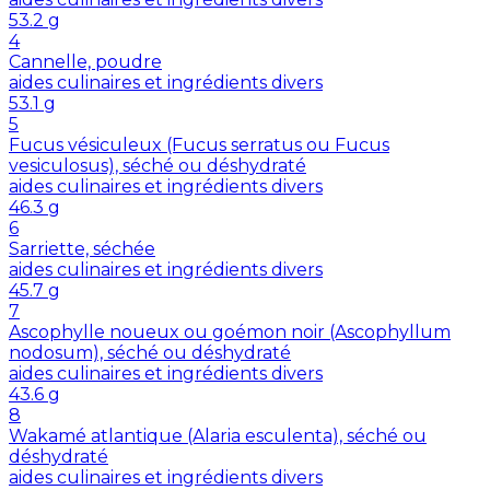
53.2
g
4
Cannelle, poudre
aides culinaires et ingrédients divers
53.1
g
5
Fucus vésiculeux (Fucus serratus ou Fucus
vesiculosus), séché ou déshydraté
aides culinaires et ingrédients divers
46.3
g
6
Sarriette, séchée
aides culinaires et ingrédients divers
45.7
g
7
Ascophylle noueux ou goémon noir (Ascophyllum
nodosum), séché ou déshydraté
aides culinaires et ingrédients divers
43.6
g
8
Wakamé atlantique (Alaria esculenta), séché ou
déshydraté
aides culinaires et ingrédients divers