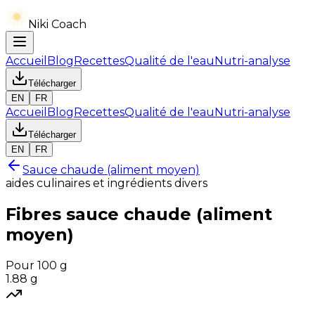
Niki Coach
Accueil
Blog
Recettes
Qualité de l'eau
Nutri-analyse
Télécharger
EN
FR
Accueil
Blog
Recettes
Qualité de l'eau
Nutri-analyse
Télécharger
EN
FR
Sauce chaude (aliment moyen)
aides culinaires et ingrédients divers
Fibres
sauce chaude (aliment
moyen)
Pour 100 g
1.88
g