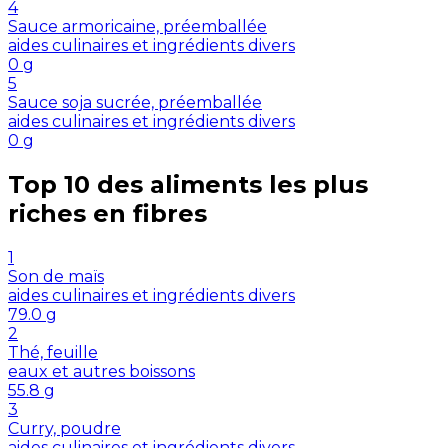
4
Sauce armoricaine, préemballée
aides culinaires et ingrédients divers
0
g
5
Sauce soja sucrée, préemballée
aides culinaires et ingrédients divers
0
g
Top 10 des aliments les plus
riches en
fibres
1
Son de maïs
aides culinaires et ingrédients divers
79.0
g
2
Thé, feuille
eaux et autres boissons
55.8
g
3
Curry, poudre
aides culinaires et ingrédients divers