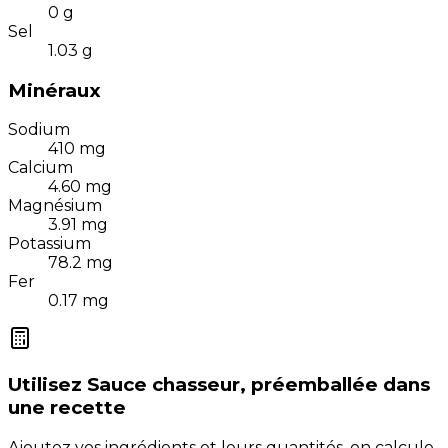
0
g
Sel
1.03
g
Minéraux
Sodium
410
mg
Calcium
4.60
mg
Magnésium
3.91
mg
Potassium
78.2
mg
Fer
0.17
mg
Utilisez
Sauce chasseur, préemballée
dans
une recette
Ajoutez vos ingrédients et leurs quantités, on calcule