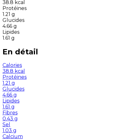
38.8
kcal
Protéines
1.21
g
Glucides
4.66
g
Lipides
1.61
g
En détail
Calories
38.8
kcal
Protéines
1.21
g
Glucides
4.66
g
Lipides
1.61
g
Fibres
0.43
g
Sel
1.03
g
Calcium