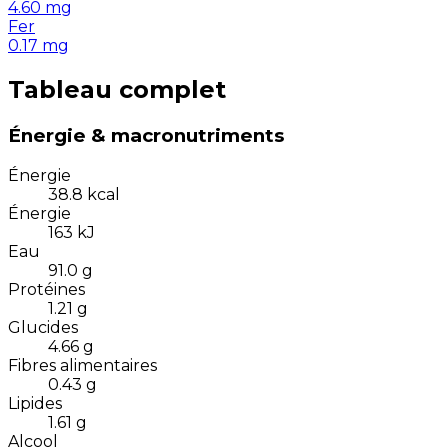
4.60
mg
Fer
0.17
mg
Tableau complet
Énergie & macronutriments
Énergie
38.8
kcal
Énergie
163
kJ
Eau
91.0
g
Protéines
1.21
g
Glucides
4.66
g
Fibres alimentaires
0.43
g
Lipides
1.61
g
Alcool