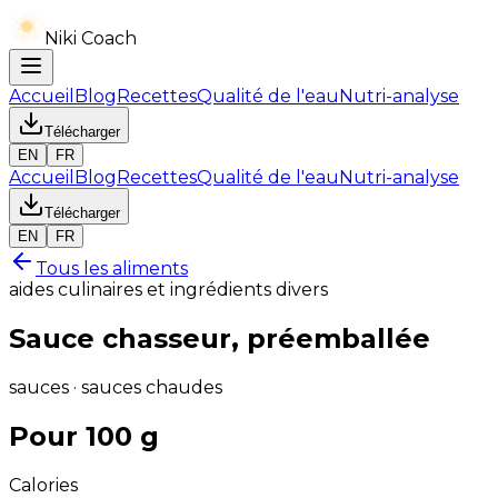
Niki Coach
Accueil
Blog
Recettes
Qualité de l'eau
Nutri-analyse
Télécharger
EN
FR
Accueil
Blog
Recettes
Qualité de l'eau
Nutri-analyse
Télécharger
EN
FR
Tous les aliments
aides culinaires et ingrédients divers
Sauce chasseur, préemballée
sauces · sauces chaudes
Pour 100 g
Calories