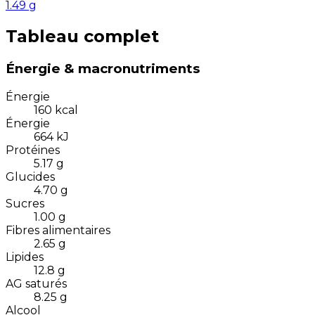
1.49
g
Tableau complet
Énergie & macronutriments
Énergie
160
kcal
Énergie
664
kJ
Protéines
5.17
g
Glucides
4.70
g
Sucres
1.00
g
Fibres alimentaires
2.65
g
Lipides
12.8
g
AG saturés
8.25
g
Alcool