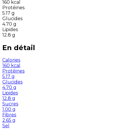
160
kcal
Protéines
5.17
g
Glucides
4.70
g
Lipides
12.8
g
En détail
Calories
160
kcal
Protéines
5.17
g
Glucides
4.70
g
Lipides
12.8
g
Sucres
1.00
g
Fibres
2.65
g
Sel