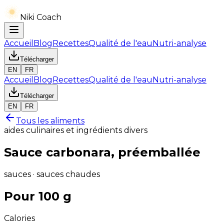
Niki Coach
Accueil
Blog
Recettes
Qualité de l'eau
Nutri-analyse
Télécharger
EN
FR
Accueil
Blog
Recettes
Qualité de l'eau
Nutri-analyse
Télécharger
EN
FR
Tous les aliments
aides culinaires et ingrédients divers
Sauce carbonara, préemballée
sauces · sauces chaudes
Pour 100 g
Calories