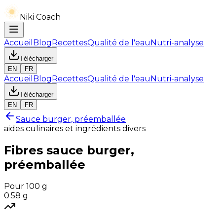
Niki Coach
Accueil
Blog
Recettes
Qualité de l'eau
Nutri-analyse
Télécharger
EN
FR
Accueil
Blog
Recettes
Qualité de l'eau
Nutri-analyse
Télécharger
EN
FR
Sauce burger, préemballée
aides culinaires et ingrédients divers
Fibres
sauce burger,
préemballée
Pour 100 g
0.58
g