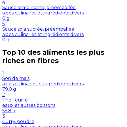
4
Sauce armoricaine, préemballée
aides culinaires et ingrédients divers
0
g
5
Sauce soja sucrée, préemballée
aides culinaires et ingrédients divers
0
g
Top 10 des aliments les plus
riches en
fibres
1
Son de maïs
aides culinaires et ingrédients divers
79.0
g
2
Thé, feuille
eaux et autres boissons
55.8
g
3
Curry, poudre
aides culinaires et ingrédients divers