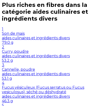
Plus riches en
fibres
dans la
catégorie
aides culinaires et
ingrédients divers
1
Son de maïs
aides culinaires et ingrédients divers
79.0
g
2
Curry, poudre
aides culinaires et ingrédients divers
53.2
g
3
Cannelle, poudre
aides culinaires et ingrédients divers
53.1
g
4
Fucus vésiculeux (Fucus serratus ou Fucus
vesiculosus), séché ou déshydraté
aides culinaires et ingrédients divers
46.3
g
5