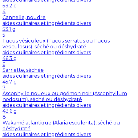
53.2
g
4
Cannelle, poudre
aides culinaires et ingrédients divers
53.1
g
5
Fucus vésiculeux (Fucus serratus ou Fucus
vesiculosus), séché ou déshydraté
aides culinaires et ingrédients divers
46.3
g
6
Sarriette, séchée
aides culinaires et ingrédients divers
45.7
g
7
Ascophylle noueux ou goémon noir (Ascophyllum
nodosum), séché ou déshydraté
aides culinaires et ingrédients divers
43.6
g
8
Wakamé atlantique (Alaria esculenta), séché ou
déshydraté
aides culinaires et ingrédients divers