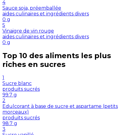
4
Sauce soja, préemballée
aides culinaires et ingrédients divers
0
g
5
Vinaigre de vin rouge
aides culinaires et ingrédients divers
0
g
Top 10 des aliments les plus
riches en
sucres
1
Sucre blanc
produits sucrés
99.7
g
2
Edulcorant à base de sucre et aspartame (petits
morceaux)
produits sucrés
98.7
g
3
Sucre vanillé