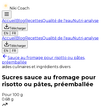
Niki Coach
Accueil
Blog
Recettes
Qualité de l'eau
Nutri-analyse
Télécharger
EN
FR
Accueil
Blog
Recettes
Qualité de l'eau
Nutri-analyse
Télécharger
EN
FR
Sauce au fromage pour risotto ou pâtes,
préemballée
aides culinaires et ingrédients divers
Sucres
sauce au fromage pour
risotto ou pâtes, préemballée
Pour 100 g
0.68
g