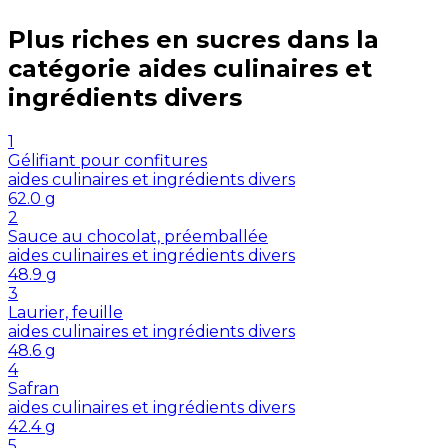
Plus riches en
sucres
dans la
catégorie
aides culinaires et
ingrédients divers
1
Gélifiant pour confitures
aides culinaires et ingrédients divers
62.0
g
2
Sauce au chocolat, préemballée
aides culinaires et ingrédients divers
48.9
g
3
Laurier, feuille
aides culinaires et ingrédients divers
48.6
g
4
Safran
aides culinaires et ingrédients divers
42.4
g
5