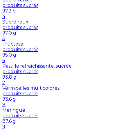
produits sucrés
97.2
g
4
Sucre roux
produits sucrés
97.0
g
5
Fructose
produits sucrés
95.0
g
6
Pastille rafraîchissante, sucrée
produits sucrés
93.8
g
7
Vermicelles multicolores
produits sucrés
93.6
g
8
Meringue
produits sucrés
87.6
g
9