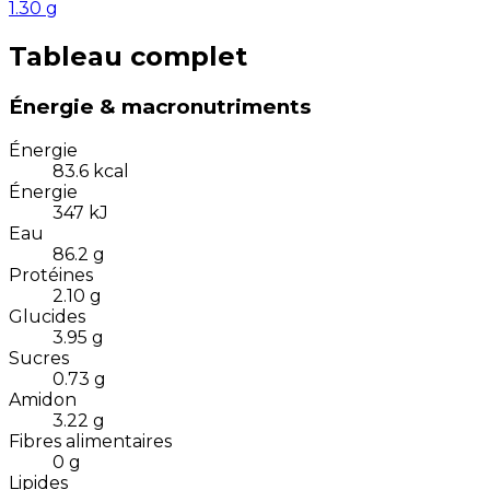
1.30
g
Tableau complet
Énergie & macronutriments
Énergie
83.6
kcal
Énergie
347
kJ
Eau
86.2
g
Protéines
2.10
g
Glucides
3.95
g
Sucres
0.73
g
Amidon
3.22
g
Fibres alimentaires
0
g
Lipides