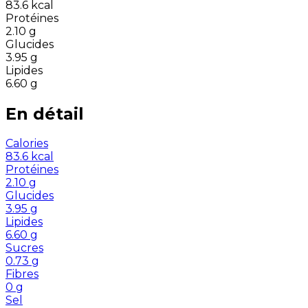
83.6
kcal
Protéines
2.10
g
Glucides
3.95
g
Lipides
6.60
g
En détail
Calories
83.6
kcal
Protéines
2.10
g
Glucides
3.95
g
Lipides
6.60
g
Sucres
0.73
g
Fibres
0
g
Sel