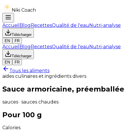
Niki Coach
Accueil
Blog
Recettes
Qualité de l'eau
Nutri-analyse
Télécharger
EN
FR
Accueil
Blog
Recettes
Qualité de l'eau
Nutri-analyse
Télécharger
EN
FR
Tous les aliments
aides culinaires et ingrédients divers
Sauce armoricaine, préemballée
sauces · sauces chaudes
Pour 100 g
Calories