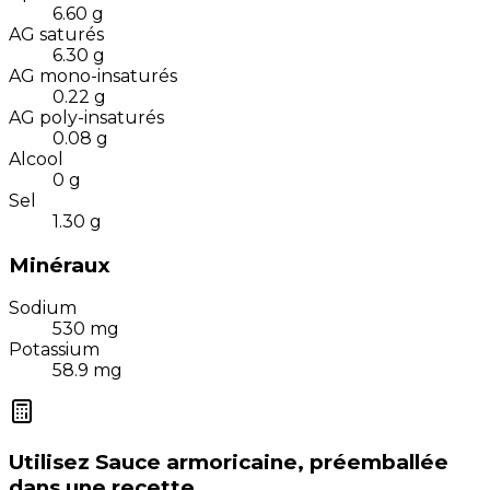
6.60
g
AG saturés
6.30
g
AG mono-insaturés
0.22
g
AG poly-insaturés
0.08
g
Alcool
0
g
Sel
1.30
g
Minéraux
Sodium
530
mg
Potassium
58.9
mg
Utilisez
Sauce armoricaine, préemballée
dans une recette