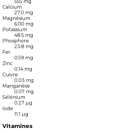
555
mg
Calcium
27.0
mg
Magnésium
6.00
mg
Potassium
48.5
mg
Phosphore
23.8
mg
Fer
0.59
mg
Zinc
0.14
mg
Cuivre
0.03
mg
Manganèse
0.07
mg
Sélénium
0.27
µg
Iode
11.1
µg
Vitamines