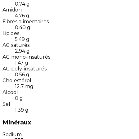
0.74
g
Amidon
4.76
g
Fibres alimentaires
0.40
g
Lipides
5.49
g
AG saturés
2.94
g
AG mono-insaturés
1.47
g
AG poly-insaturés
0.56
g
Cholestérol
12.7
mg
Alcool
0
g
Sel
1.39
g
Minéraux
Sodium