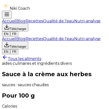
Niki Coach
Accueil
Blog
Recettes
Qualité de l'eau
Nutri-analyse
Télécharger
EN
FR
Accueil
Blog
Recettes
Qualité de l'eau
Nutri-analyse
Télécharger
EN
FR
Tous les aliments
aides culinaires et ingrédients divers
Sauce à la crème aux herbes
sauces · sauces chaudes
Pour 100 g
Calories