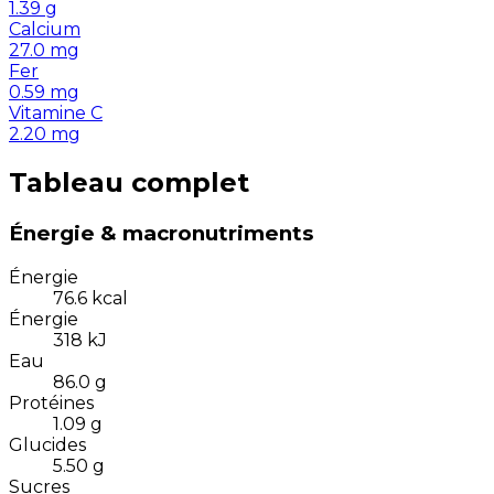
1.39
g
Calcium
27.0
mg
Fer
0.59
mg
Vitamine C
2.20
mg
Tableau complet
Énergie & macronutriments
Énergie
76.6
kcal
Énergie
318
kJ
Eau
86.0
g
Protéines
1.09
g
Glucides
5.50
g
Sucres