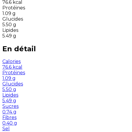
76.6
kcal
Protéines
1.09
g
Glucides
5.50
g
Lipides
5.49
g
En détail
Calories
76.6
kcal
Protéines
1.09
g
Glucides
5.50
g
Lipides
5.49
g
Sucres
0.74
g
Fibres
0.40
g
Sel