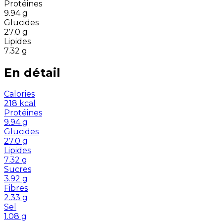
Protéines
9.94
g
Glucides
27.0
g
Lipides
7.32
g
En détail
Calories
218
kcal
Protéines
9.94
g
Glucides
27.0
g
Lipides
7.32
g
Sucres
3.92
g
Fibres
2.33
g
Sel
1.08
g