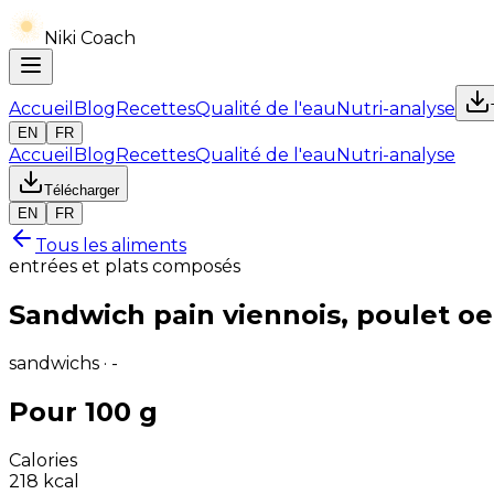
Niki Coach
Accueil
Blog
Recettes
Qualité de l'eau
Nutri-analyse
EN
FR
Accueil
Blog
Recettes
Qualité de l'eau
Nutri-analyse
Télécharger
EN
FR
Tous les aliments
entrées et plats composés
Sandwich pain viennois, poulet oe
sandwichs · -
Pour 100 g
Calories
218
kcal