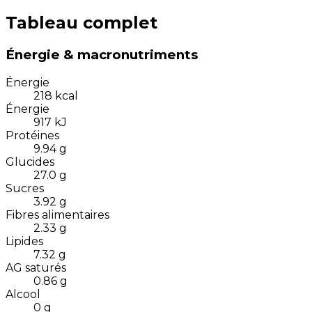
Tableau complet
Énergie & macronutriments
Énergie
218
kcal
Énergie
917
kJ
Protéines
9.94
g
Glucides
27.0
g
Sucres
3.92
g
Fibres alimentaires
2.33
g
Lipides
7.32
g
AG saturés
0.86
g
Alcool
0
g