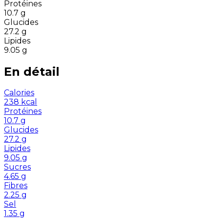
Protéines
10.7
g
Glucides
27.2
g
Lipides
9.05
g
En détail
Calories
238
kcal
Protéines
10.7
g
Glucides
27.2
g
Lipides
9.05
g
Sucres
4.65
g
Fibres
2.25
g
Sel
1.35
g