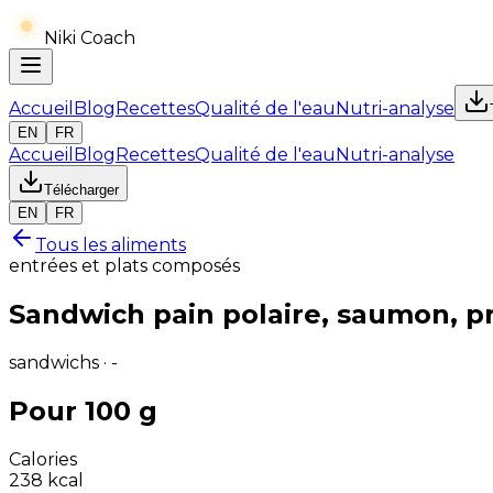
Niki Coach
Accueil
Blog
Recettes
Qualité de l'eau
Nutri-analyse
EN
FR
Accueil
Blog
Recettes
Qualité de l'eau
Nutri-analyse
Télécharger
EN
FR
Tous les aliments
entrées et plats composés
Sandwich pain polaire, saumon, 
sandwichs · -
Pour 100 g
Calories
238
kcal