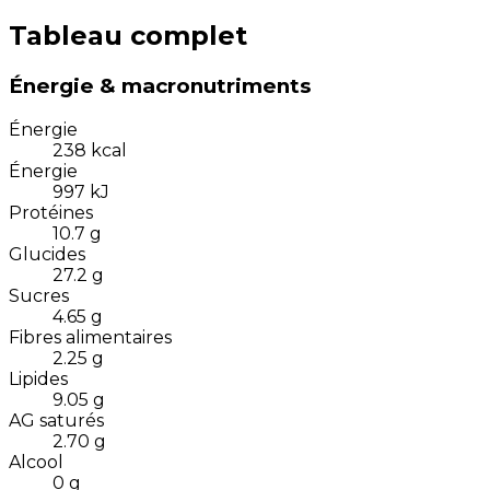
Tableau complet
Énergie & macronutriments
Énergie
238
kcal
Énergie
997
kJ
Protéines
10.7
g
Glucides
27.2
g
Sucres
4.65
g
Fibres alimentaires
2.25
g
Lipides
9.05
g
AG saturés
2.70
g
Alcool
0
g