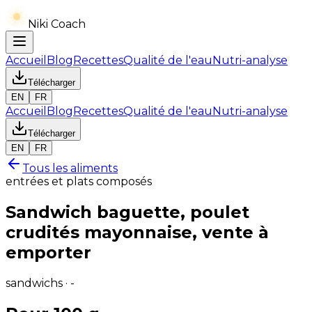
Niki Coach
Accueil
Blog
Recettes
Qualité de l'eau
Nutri-analyse
Télécharger
EN
FR
Accueil
Blog
Recettes
Qualité de l'eau
Nutri-analyse
Télécharger
EN
FR
Tous les aliments
entrées et plats composés
Sandwich baguette, poulet
crudités mayonnaise, vente à
emporter
sandwichs · -