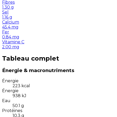
Fibres
1.30
g
Sel
1.16
g
Calcium
45.4
mg
Fer
0.84
mg
Vitamine C
2.00
mg
Tableau complet
Énergie & macronutriments
Énergie
223
kcal
Énergie
938
kJ
Eau
50.1
g
Protéines
10.3
g